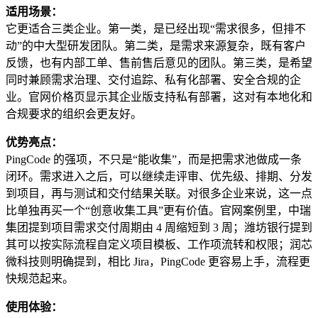
适用场景：
它更适合三类企业。第一类，是已经出现“需求很多，但排不
动”的中大型研发团队。第二类，是需求来源复杂，既有客户
反馈，也有内部工单、售前售后意见的团队。第三类，是希望
同时兼顾需求治理、交付追踪、私有化部署、安全合规的企
业。官网价格页显示其企业版支持私有部署，这对有本地化和
合规要求的组织会更友好。
优势亮点：
PingCode 的强项，不只是“能收集”，而是把需求池做成一条
闭环。需求进入之后，可以继续走评审、优先级、排期、分发
到项目，再与测试和交付结果关联。对很多企业来说，这一点
比单独再买一个“创意收集工具”更有价值。官网案例里，中瑞
集团提到项目需求交付周期由 4 周缩短到 3 周；潍坊银行提到
其可以按实际流程自定义项目模板、工作项流转和权限；润芯
微科技则明确提到，相比 Jira，PingCode 更容易上手，流程更
快规范起来。
使用体验：