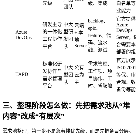
先级
级、集成
白名单等
团队
业能力
官方提供
backlog、
研发主导
中大
Azure
云端
epic、
DevOps
的一体化
型研
Azure
+ 本
feature、代
Server，
DevOps
工程协作
发团
地
码、流水
合需要本
Server
平台
队
线、测试
部署的组
官方展示
标准化研
需求管理、
中大
公有
ISO2700
发协作与
工作项、项
TAPD
型团
云为
等保、审
需求管理
目协作、工
队
主
合规、数
平台
时、驾驶舱
备份等能
三、整理阶段怎么做：先把需求池从“堆
内容”改成“有层次”
需求池整理，第一步不是急着排优先级，而是先把条目分层。