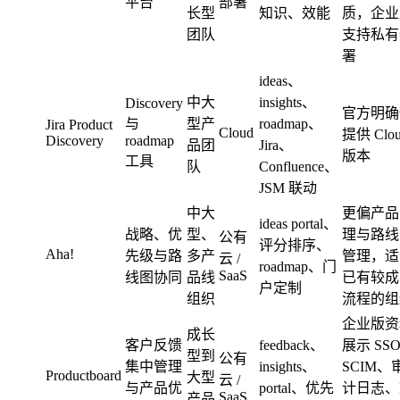
平台
部署
长型
知识、效能
质，企业
团队
支持私有
署
ideas、
中大
insights、
Discovery
官方明确
与
型产
roadmap、
Jira Product
Cloud
提供 Clo
Discovery
roadmap
品团
Jira、
版本
工具
队
Confluence、
JSM 联动
中大
更偏产品
ideas portal、
战略、优
型、
理与路线
公有
评分排序、
Aha!
先级与路
多产
管理，适
云 /
roadmap、门
SaaS
线图协同
品线
已有较成
户定制
组织
流程的组
企业版资
成长
客户反馈
feedback、
展示 SS
型到
公有
集中管理
insights、
SCIM、
Productboard
大型
云 /
与产品优
portal、优先
计日志、I
SaaS
产品