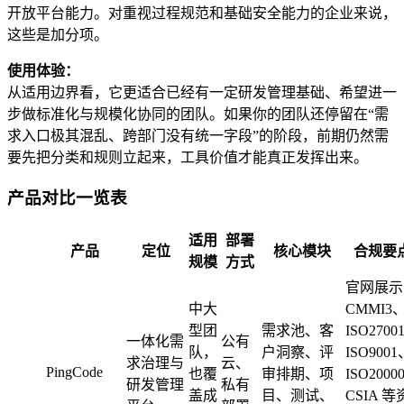
开放平台能力。对重视过程规范和基础安全能力的企业来说，
这些是加分项。
使用体验：
从适用边界看，它更适合已经有一定研发管理基础、希望进一
步做标准化与规模化协同的团队。如果你的团队还停留在“需
求入口极其混乱、跨部门没有统一字段”的阶段，前期仍然需
要先把分类和规则立起来，工具价值才能真正发挥出来。
产品对比一览表
适用
部署
产品
定位
核心模块
合规要
规模
方式
官网展示
中大
CMMI3
型团
需求池、客
ISO2700
一体化需
公有
队，
户洞察、评
ISO9001
求治理与
云、
PingCode
也覆
审排期、项
ISO2000
研发管理
私有
盖成
目、测试、
CSIA 等