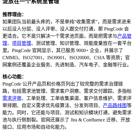
淀放在一个系统里管理
推荐理由：
如果团队当前最头疼的，不是单纯“收集需求”，而是需求进来
以后没人分层、没人评审、没人跟交付打通，那 PingCode 会
更适合。它不是只解决一个需求池页面，而是把需求与
产品管
理
、
项目管理
、测试管理、知识管理、效能度量放在一套平台
里。PingCode 官网显示，其已服务 9000+ 企业，并展示了
CMMI3、ISO27001、ISO9001、ISO20000、CSIA 等资质；官
网案例还覆盖企业服务、先进制造、汽车电子、金融等行业。
核心功能：
PingCode 公开产品页和价格页列出了较完整的需求治理链
路，包括需求池管理、需求客户洞察、需求交付跟踪、多指标
需求评审
、工单处理、工单收集渠道、客户信息维护、需求评
审排期、自定义需求优先级算法、分发到项目、
产品路线图
等
能力。同时，它还能与项目、测试和知识模块打通，避免需求
池与执行侧割裂。官网还展示了 Jira & Confluence 迁移、开放
接口、应用市场和自动化能力。