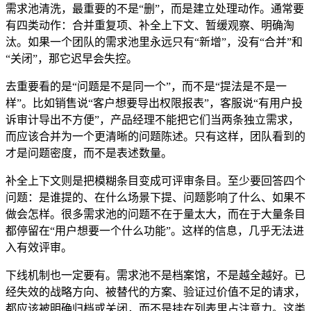
需求池清洗，最重要的不是“删”，而是建立处理动作。通常要
有四类动作：合并重复项、补全上下文、暂缓观察、明确淘
汰。如果一个团队的需求池里永远只有“新增”，没有“合并”和
“关闭”，那它迟早会失控。
去重要看的是“问题是不是同一个”，而不是“提法是不是一
样”。比如销售说“客户想要导出权限报表”，客服说“有用户投
诉审计导出不方便”，产品经理不能把它们当两条独立需求，
而应该合并为一个更清晰的问题陈述。只有这样，团队看到的
才是问题密度，而不是表述数量。
补全上下文则是把模糊条目变成可评审条目。至少要回答四个
问题：是谁提的、在什么场景下提、问题影响了什么、如果不
做会怎样。很多需求池的问题不在于量太大，而在于大量条目
都停留在“用户想要一个什么功能”。这样的信息，几乎无法进
入有效评审。
下线机制也一定要有。需求池不是档案馆，不是越全越好。已
经失效的战略方向、被替代的方案、验证过价值不足的请求，
都应该被明确归档或关闭，而不是挂在列表里占注意力。这类