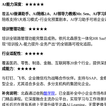
AI能力深度
：★★★★★
覆盖
AI做课助手、AI陪练2.0、AI领导力教练Mr. Sen、AI
陪练支持5大练习模式+行业化预置剧本，AI学习助手可将企业课程完
培训管理功能
：★★★★★
培训全链路管理功能完整且成熟。依托北森原生一体化HR S
现”培训投入-能力提升-业务产出”的全链路可视化追踪。
行业适配性
：★★★★★
覆盖医药、零售、制造、金融、互联网等20余个行业，提供深度
成能力
：★★★★★
与钉钉、飞书、企业微信均为战略合作伙伴。支持与SAP、金蝶
型企业，尤其适合多业态、多分支机构的集团化企业。
补充说明
：北森通过收购
酷学院
，已全面补全中小企业市场布局。
门精品课程。它深度融合主流办公平台，实现学习与工作场景的无缝衔
成长后可在原有系统上平滑升级至北森AI Learning，无需更