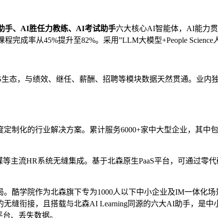
学习助手、AI胜任力教练、AI考试助手
六大核心AI智能体，AI能力贯穿
成率从45%提升至82%。采用”LLM大模型+People Scie
aaS生态，与绩效、继任、薪酬、招聘等模块数据天然贯通。业
定制化的行业解决方案。累计服务6000+家中大型企业，其中包
等主流HR系统无缝集成。基于北森原生PaaS平台，可通过零
酷学院作为北森旗下专为1000人以下中小企业及IM一体化场景打
接，且搭载与北森AI Learning同源的六大AI助手，是中小企
换平台、丢失数据。