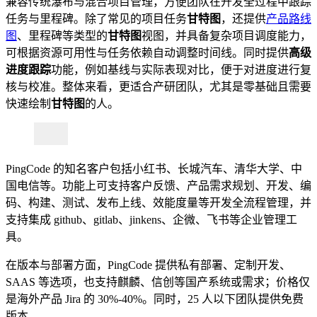
兼容传统瀑布与混合项目管理，方便团队在开发全过程中跟踪
任务与里程碑。除了常见的项目任务
甘特图
，还提供
产品路线
图
、里程碑等类型的
甘特图
视图，并具备复杂项目调度能力，
可根据资源可用性与任务依赖自动调整时间线。同时提供
高级
进度跟踪
功能，例如基线与实际表现对比，便于对进度进行复
核与校准。整体来看，更适合产研团队，尤其是零基础且需要
快速绘制
甘特图
的人。
PingCode 的知名客户包括小红书、长城汽车、清华大学、中
国电信等。功能上可支持客户反馈、产品需求规划、开发、编
码、构建、测试、发布上线、效能度量等开发全流程管理，并
支持集成 github、gitlab、jinkens、企微、飞书等企业管理工
具。
在版本与部署方面，PingCode 提供私有部署、定制开发、
SAAS 等选项，也支持麒麟、信创等国产系统或需求；价格仅
是海外产品 Jira 的 30%-40%。同时，25 人以下团队提供免费
版本。