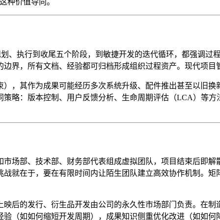
化这种价值导向。
、规划、执行到收尾五个阶段，到敏捷开发的迭代循环，都强调过
的边界，所有文档、经验都可归档形成组织过程资产。现代项目管
束），其作为成果可能经历多次系统升级、配件推出甚至以旧换
同策略：版本控制、用户反馈分析、生命周期评估（LCA）等方
如市场部、技术部、财务部代表组成虚拟团队，项目结束后即解
挑战就在于，要在有限时间内让陌生团队建立高效协作机制。矩
上映后的发行、衍生品开发由公司的永久性市场部门负责。在制
经验（如如何缩短开发周期），成果知识侧重优化改进（如如何