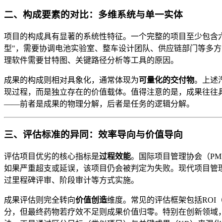
二、构成要素的对比：多维系统与单一实体
项目的构成具有显著的系统性特征。一个完整的项目至少包含
型"，需要协调电池实验室、整车设计团队、供应链部门等多
理软件需要甘特图、关键路径分析等工具的原因。
成果的构成则相对具象化，通常体现为
可量化的交付物
。上述
现过程，而是独立存在的价值载体。值得注意的是，成果往往
——前者是成果的物理分解，后者是任务的逻辑分解。
三、评估标准的异同：效率导向与价值导向
评估项目优劣的核心指标是
过程效能
。国际项目管理协会（P
如果严重超支或延误，该项目仍会被判定为失败。现代项目管
过里程碑评审、阶段审计等方式实施。
成果评估则完全转向
价值创造
维度。常见的评估框架包括ROI
分，但最终药物若疗效不足则成果价值归零。特别在创新领域，