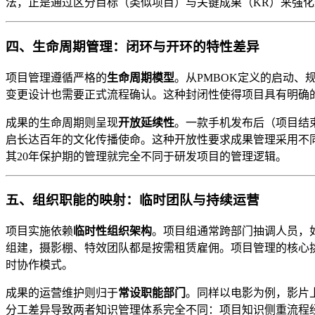
法，正是通过区分目标（类似项目）与关键成果（KR）来强
四、生命周期管理：闭环与开环的特性差异
项目管理遵循严格的
生命周期模型
。从PMBOK定义的启动
变更设计也需要正式流程确认。这种封闭性使得项目具有明确
成果的生命周期则呈现
开放延续性
。一款手机发布后（项目结
启长达百年的文化传播使命。这种开放性要求成果管理采用不
其20年保护期的管理就完全不同于研发项目的管理逻辑。
五、组织职能的映射：临时团队与持续运营
项目实施依赖
临时性组织架构
。项目组通常跨部门抽调人员，
组建，摄影棚、特效团队都是按需租赁雇佣。项目管理的核心
时协作模式。
成果的运营维护则归于
常设职能部门
。同样以电影为例，影片
分工差异导致两者知识管理体系完全不同：项目知识侧重流程