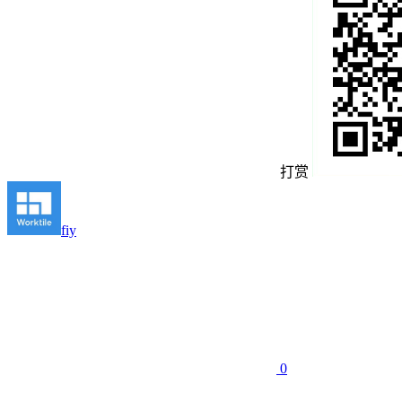
打赏
fiy
0