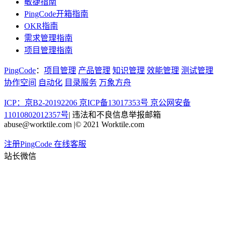
敏捷指南
PingCode开箱指南
OKR指南
需求管理指南
项目管理指南
PingCode
：
项目管理
产品管理
知识管理
效能管理
测试管理
协作空间
自动化
目录服务
万象方舟
ICP：京B2-20192206 京ICP备13017353号
京公网安备
11010802012357号
|
违法和不良信息举报邮箱
abuse@worktile.com
|
© 2021 Worktile.com
注册PingCode
在线客服
站长微信