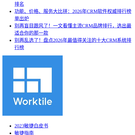
排名
功能、价格、服务大比拼：2026年CRM软件权威排行榜
单出炉
别再盲目跟风了！一文看懂主流CRM品牌排行，选出最
适合你的那一款
别再乱选了！盘点2026年最值得关注的十大CRM系统排
行榜
2023敏捷白皮书
敏捷指南