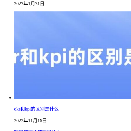
2023年1月31日
okr和kpi的区别是什么
2022年11月16日