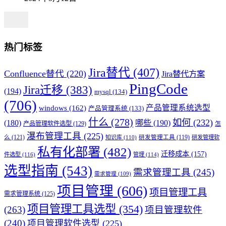
热门标签
Jira替代
(407)
Confluence替代
(220)
Jira替代方案
PingCode
Jira迁移
(383)
(194)
mysql
(134)
(706)
产品管理系统选型
windows
(162)
产品管理系统
(133)
什么
(278)
如何
(232)
(180)
哪些
(190)
产品管理软件选型
(129)
怎
瀑布管理工具
(225)
么
(121)
知识库
(110)
研发管理工具
(119)
研发管理软
私有化部署
(482)
迁移成本
(157)
件选型
(116)
管理
(114)
选型指南
(543)
需求管理工具
(245)
需求管理
(109)
项目管理
(606)
项目管理工具
需求管理系统
(125)
项目管理工具选型
(354)
(263)
项目管理软件
(240)
项目管理软件选型
(225)