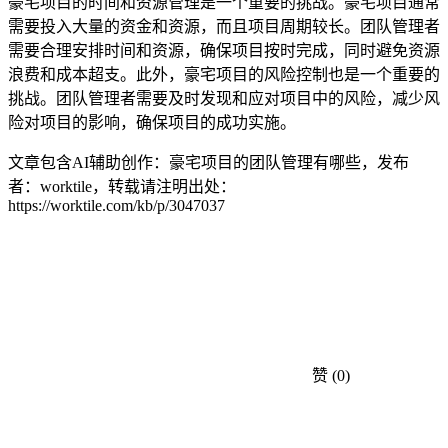
豪宅项目的时间和资源管理是一个重要的挑战。豪宅项目通常
需要投入大量的资金和资源，而且项目周期较长。团队管理者
需要合理安排时间和资源，确保项目按时完成，同时避免资源
浪费和成本超支。此外，豪宅项目的风险控制也是一个重要的
挑战。团队管理者需要及时发现和应对项目中的风险，减少风
险对项目的影响，确保项目的成功实施。
文章包含AI辅助创作：豪宅项目的团队管理有哪些，发布
者：worktile，转载请注明出处：
https://worktile.com/kb/p/3047037
赞
(0)