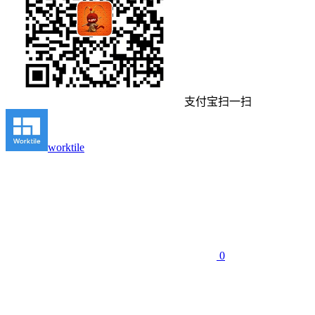
支付宝扫一扫
worktile
0