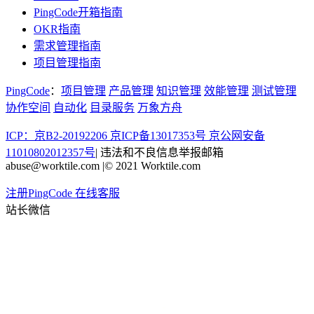
PingCode开箱指南
OKR指南
需求管理指南
项目管理指南
PingCode
：
项目管理
产品管理
知识管理
效能管理
测试管理
协作空间
自动化
目录服务
万象方舟
ICP：京B2-20192206 京ICP备13017353号
京公网安备
11010802012357号
|
违法和不良信息举报邮箱
abuse@worktile.com
|
© 2021 Worktile.com
注册PingCode
在线客服
站长微信