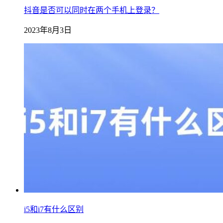
抖音是否可以同时在两个手机上登录？
2023年8月3日
i5和i7有什么区别