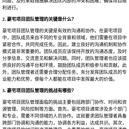
问题，及时采取措施解决团队内部的冲突和困难，确保项目顺
利进行。
2. 豪宅项目团队管理的关键是什么？
豪宅项目团队管理的关键是有效的沟通和协作。在豪宅项目
中，团队成员来自不同的专业背景和领域，他们需要在项目中
紧密合作，共同完成任务。因此，建立良好的沟通机制和协作
模式是非常重要的。团队成员应该保持开放的沟通态度，及时
分享信息、交流意见和解决问题。同时，团队管理者也应该提
供良好的沟通平台和环境，鼓励团队成员积极参与和贡献。此
外，团队管理者还需要合理分配任务，充分发挥团队成员的专
业能力和优势，使每个人都能在项目中发挥最大的价值。
3. 豪宅项目团队管理的挑战有哪些？
豪宅项目团队管理面临的挑战主要包括跨部门协作、时间和资
源管理、风险控制等方面。首先，豪宅项目通常涉及多个部门
和专业，需要不同领域的人员协作。这就要求团队管理者具备
跨部门协调和沟通的能力，协调各方利益，达成共识。其次，