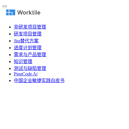
非研发项目管理
研发项目管理
Jira替代方案
进度计划管理
需求与产品管理
知识管理
测试与缺陷管理
PingCode Ai
中国企业敏捷实践白皮书