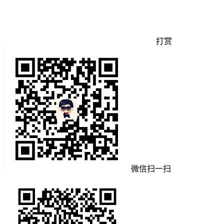
打赏
微信扫一扫