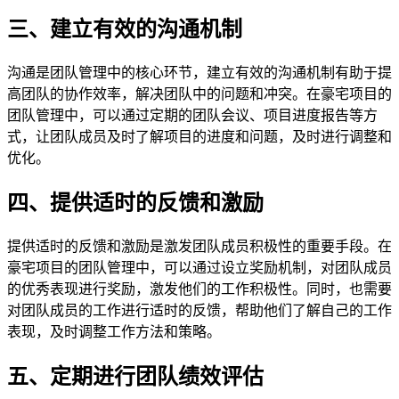
三、建立有效的沟通机制
沟通是团队管理中的核心环节，建立有效的沟通机制有助于提
高团队的协作效率，解决团队中的问题和冲突。在豪宅项目的
团队管理中，可以通过定期的团队会议、项目进度报告等方
式，让团队成员及时了解项目的进度和问题，及时进行调整和
优化。
四、提供适时的反馈和激励
提供适时的反馈和激励是激发团队成员积极性的重要手段。在
豪宅项目的团队管理中，可以通过设立奖励机制，对团队成员
的优秀表现进行奖励，激发他们的工作积极性。同时，也需要
对团队成员的工作进行适时的反馈，帮助他们了解自己的工作
表现，及时调整工作方法和策略。
五、定期进行团队绩效评估