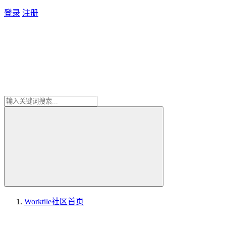
登录
注册
Worktile社区
首页