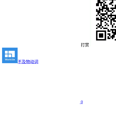
打赏
不及物动词
0