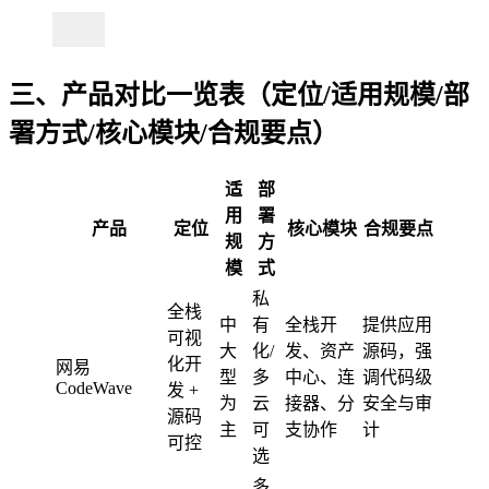
三、产品对比一览表（定位/适用规模/部
署方式/核心模块/合规要点）
适
部
用
署
产品
定位
核心模块
合规要点
规
方
模
式
私
全栈
中
有
全栈开
提供应用
可视
大
化/
发、资产
源码，强
化开
网易
型
多
中心、连
调代码级
CodeWave
发 +
为
云
接器、分
安全与审
源码
主
可
支协作
计
可控
选
多