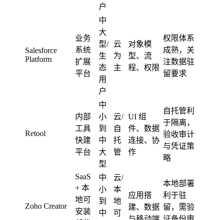
户
中
大
业务
权限体系
型/
云
对象模
系统
成熟，关
Salesforce
生
为
型、流
Platform
扩展
注数据驻
态
主
程、权限
平台
留要求
用
户
中
自托管利
内部
小
云/
UI 组
于隔离，
工具
到
自
件、数据
Retool
验收审计
快建
中
托
连接、协
与凭证策
平台
大
管
作
略
型
SaaS
中
云/
本地部署
+ 本
小
本
应用搭
利于驻
地可
到
地
Zoho Creator
建、数据
留，需验
安装
中
可
与移动端
证备份审