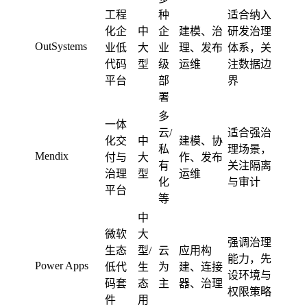
工程
种
适合纳入
化企
中
企
建模、治
研发治理
OutSystems
业低
大
业
理、发布
体系，关
代码
型
级
运维
注数据边
平台
部
界
署
多
一体
云/
适合强治
化交
中
建模、协
私
理场景，
Mendix
付与
大
作、发布
有
关注隔离
治理
型
运维
化
与审计
平台
等
中
微软
大
强调治理
生态
型/
云
应用构
能力，先
Power Apps
低代
生
为
建、连接
设环境与
码套
态
主
器、治理
权限策略
件
用