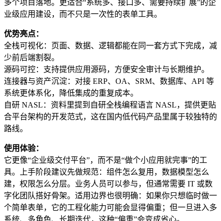
多个项目落地。更适合“系统多、接口多、需要持续扩展”的企
业级应用建设，而不只是一次性的表单工具。
优势亮点：
全栈可视化：页面、数据、逻辑都能在同一套方式下完成，减
少前后端割裂。
源码可控：支持提供应用源码，方便安全审计与长期维护。
连接器与资产沉淀：对接 ERP、OA、SRM、数据库、API 等
系统更体系化，降低集成的重复成本。
自研 NASL：资料里提到自研全栈编程语言 NASL，提供更贴
合平台架构的开发范式，这在国内低代码产品里属于较独特的
路线。
使用体验：
它更像“企业级交付平台”，而不是“做个小应用就完事”的工
具。上手阶段建议先做规范：组件怎么复用，数据模型怎么
建，权限怎么分层。业务人员可以参与，但通常需要 IT 或数
字化团队搭好骨架。适用边界也很明确：如果你只想临时做一
个简单表单，它的工程化能力可能会显得偏重；但一旦进入多
系统、多角色、长期迭代，这种“偏重”会变成省心。