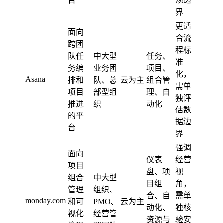
台
规边
界
更适
面向
合流
跨团
程标
队任
中大型
任务、
准
务编
业务团
项目、
化，
Asana
排和
队、总
云为主
组合管
需单
项目
部型组
理、自
独评
推进
织
动化
估数
的平
据边
台
界
强调
面向
仪表
经营
项目
盘、项
视
组合
中大型
目组
角，
管理
组织、
合、自
需单
monday.com
和可
PMO、
云为主
动化、
独核
视化
经营管
资源与
验安