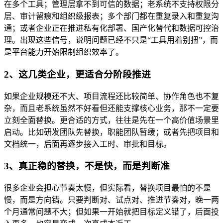
在多个工具；管理层拿不到可信的数据；老系统不支持权限分
层、审计留痕和组织级报表；多个部门都在重复录入和重复沟
通；或者企业正在推进私有化部署、国产化替代和数据可控治
理。出现这些信号，说明问题已经不只是“工具用着别扭”，而
是平台能力开始限制组织效率了。
2、这几类企业，更适合分阶段推进
如果企业规模还不大、项目流程还比较简单、协作角色也不复
杂，而且老系统虽然不好看但还能支撑核心业务，那不一定要
立刻全面替换。更合适的方式，往往是先在一个高价值场景里
启动。比如研发团队先替换，职能团队暂缓；或者先把项目和
文档统一，后面再逐步接入工时、审批和目标。
3、真正稳的替换，不是快，而是判断准
很多企业会担心节奏太慢，但实际看，替换项目最怕的不是
慢，而是方向错。只要判断对、试点对、推进节奏对，晚一两
个月通常问题不大；但如果一开始就把目标定义错了，后面投