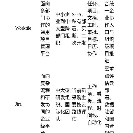
面向
任务、
合统
多部
项目、
一企
中小企
SaaS、
门协
文档、
业协
业到中
私有部
作的
工时、
作入
Worktile
大型跨
署、买
通用
审批、
口与
部门组
断、二
项目
目标、
组织
织
次开发
管理
日历、
级项
平台
协作
目推
进
需重
面向
点评
复杂
估云
工作
流程
中大型
当前新
部
项、看
和研
研发组
采购主
署、
板、流
Jira
发协
织、国
要按云
数据
程、时
同的
际化团
路线评
驻留
间线、
企业
队
估
和国
自动化
级平
内合