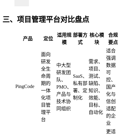
三、项目管理平台对比盘点
适用规
部署方
核心模
合规
产品
定位
模
式
块
要点
适合
面向
强调
研发
需求、
中大型
数据
全生
项目、
研发团
可
命周
SaaS、
测试、
队、
控、
期的
私有部
缺陷、
PingCode
PMO、
国产
一体
署、定
知识、
产品与
化与
化项
制化
效能、
技术协
信创
目管
目标、
同组织
适配
理平
自动化
的企
台
业
更适