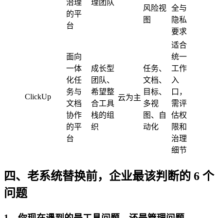
治理
理团队
风险视
全与
的平
图
隐私
台
要求
适合
面向
统一
一体
成长型
任务、
工作
化任
团队、
文档、
入
务与
希望整
目标、
口，
ClickUp
云为主
文档
合工具
多视
需评
协作
栈的组
图、自
估权
的平
织
动化
限和
台
治理
细节
四、老系统替换前，企业最该判断的 6 个
问题
1、你现在遇到的是工具问题，还是管理问题