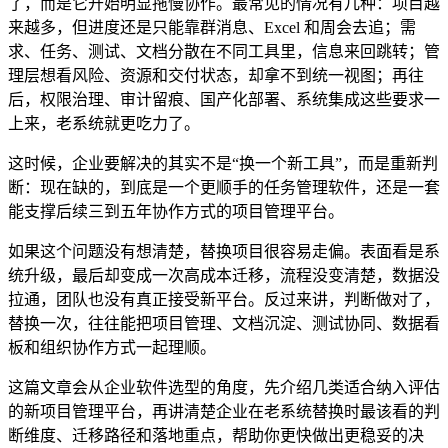
了，而是它开始明显拖慢协作。最常见的情况有几种：项目越
来越多，但进度还是只能靠群消息、Excel 和周会去追；需
求、任务、测试、文档分散在不同工具里，信息来回跳转；管
理层想看风险、资源和交付状态，却拿不到统一视图；再往
后，权限治理、审计留痕、国产化部署、系统集成这些要求一
上来，老系统就更吃力了。
这时候，企业要解决的其实不是“换一个新工具”，而是重新判
断：现在缺的，到底是一个更顺手的任务管理软件，还是一套
能支撑后续三到五年协作方式的项目管理平台。
如果这个问题没有想清楚，替换项目很容易走偏。表面看是系
统升级，最后却变成一次高成本迁移，流程没变清楚，数据没
拉通，团队也没有真正接受新平台。反过来讲，判断做对了，
替换一次，往往能把项目管理、文档沉淀、测试协同、数据看
板和组织协作方式一起理顺。
这篇文章会从企业软件选型的角度，先介绍几类适合纳入评估
的新项目管理平台，再讲清楚企业在老系统替换时最该看的判
断维度、迁移路径和落地重点，帮助你更快做出更稳妥的决