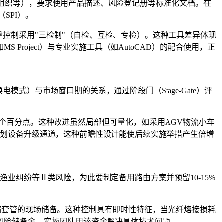
、组织等），要求使用产品描述、风险登记册等标准化文档。在
SPI）。
控制采用"三检制"（自检、互检、专检）。这种工具差异体现
roject）与专业实施工具（如AutoCAD）的配合使用，正
）与市场窗口期的关系，通过阶段门（Stage-Gate）评
个百分点。这种改进虽然局部但可量化，如采用AGV物流小车
规划设备升级通道，这种前瞻性设计能使后续实施举措产生倍增
工窗口、渔业纠纷等Ⅱ类风险，为此要制定备用路由方案并预留10-15%
缩套管的现场储备。这种控制具有即时性特征，当光纤熔接损耗
风险储备金，实施团队用该资金解决具体技术问题。