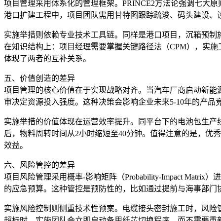
项目管理采用体系化的管理框架。PRINCE2方法论强调七
港口扩建工程中，项目团队需用甘特图跟踪疏浚、码头建设、设
实施举措则依赖专业技术工具链。同样是港口项目，沉箱预制施
在知识结构上：项目经理需要掌握关键路径法（CPM），实施工程
体现了两者的互补关系。
五、价值创造的差异
项目管理的核心价值在于实现战略对齐。当汽车厂商启动新能源平
审决定资源投入强度。这种决策会影响企业未来5-10年的产
实施举措的价值体现在运营效率提升。同平台下的电池包生产线
后，物料周转时间从2小时缩短至40分钟。值得注意的是，优
效益。
六、风险管控的差异
项目风险管理采用概率-影响矩阵（Probability-Impac
的应急预算。这种管控是预防性的，比如通过提前与海事部门
实施风险控制则侧重技术性预案。电缆接头密封施工时，风险管
超标时，实施团队会立即启动备用纤芯切换程序，而不需要重