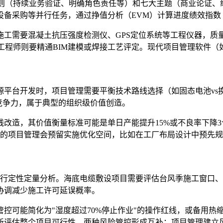
大原则（持续业务验证、明确角色责任等）和七大主题（商业论证
备采购等并行任务，通过挣值分析（EVM）计算进度绩效指数（
工需要混凝土抗压强度检测仪、GPS定位系统等工程仪器，质量
师则要精通BIM建模或焊接工艺评定。现代项目管理软件（如MS P
台开发时，项目管理需要平衡技术路线选择（如固态电池vs换电模式
品竞争力，属于典型的组织级价值创造。
改造，其价值衡量标准可能是单日产能提升15%或不良率下降3
秀的项目管理会预留实施优化空间，比如在工厂布局设计中预先
t Matrix）进行定性定量分析。海底电缆敷设项目需要评估台风季施
协调减少施工许可延误概率。
控可能简化为"湿度超过70%停止作业"的操作红线，或备用热
新评估整个项目可行性。两种风险管控形成互补：项目管理建立