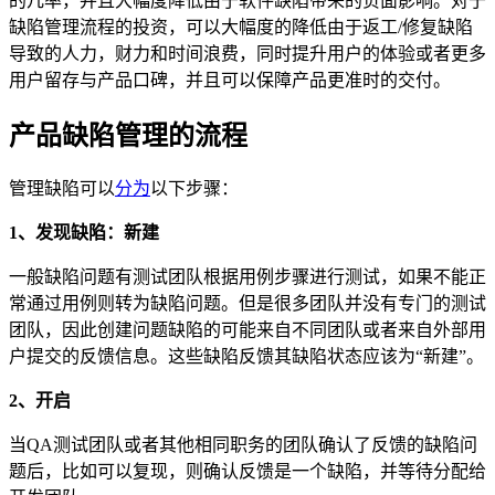
的几率，并且大幅度降低由于软件缺陷带来的负面影响。对于
缺陷管理流程的投资，可以大幅度的降低由于返工/修复缺陷
导致的人力，财力和时间浪费，同时提升用户的体验或者更多
用户留存与产品口碑，并且可以保障产品更准时的交付。
产品缺陷管理的流程
管理缺陷可以
分为
以下步骤：
1、发现缺陷：新建
一般缺陷问题有测试团队根据用例步骤进行测试，如果不能正
常通过用例则转为缺陷问题。但是很多团队并没有专门的测试
团队，因此创建问题缺陷的可能来自不同团队或者来自外部用
户提交的反馈信息。这些缺陷反馈其缺陷状态应该为“新建”。
2、开启
当QA测试团队或者其他相同职务的团队确认了反馈的缺陷问
题后，比如可以复现，则确认反馈是一个缺陷，并等待分配给