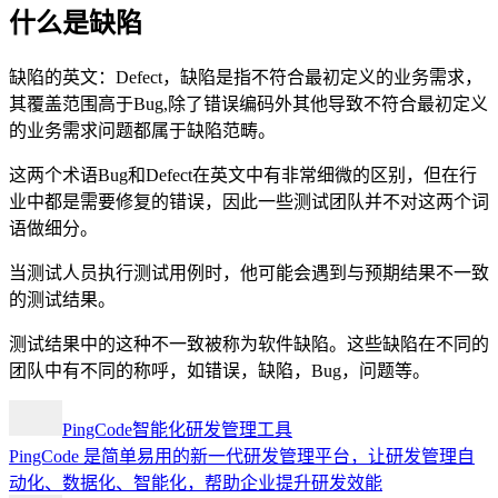
什么是缺陷
缺陷的英文：Defect，缺陷是指不符合最初定义的业务需求，
其覆盖范围高于Bug,除了错误编码外其他导致不符合最初定义
的业务需求问题都属于缺陷范畴。
这两个术语Bug和Defect在英文中有非常细微的区别，但在行
业中都是需要修复的错误，因此一些测试团队并不对这两个词
语做细分。
当测试人员执行测试用例时，他可能会遇到与预期结果不一致
的测试结果。
测试结果中的这种不一致被称为软件缺陷。这些缺陷在不同的
团队中有不同的称呼，如错误，缺陷，Bug，问题等。
PingCode
智能化研发管理工具
PingCode 是简单易用的新一代研发管理平台，让研发管理自
动化、数据化、智能化，帮助企业提升研发效能