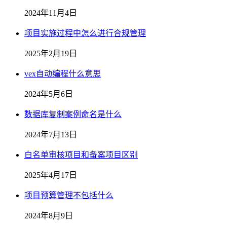
2024年11月4日
项目实施过程中怎么进行合规管理
2025年2月19日
vex自动编程什么意思
2024年5月6日
数据库复制案例命名是什么
2024年7月13日
白名单审核项目和备案项目区别
2025年4月17日
项目预算管理不包括什么
2024年8月9日