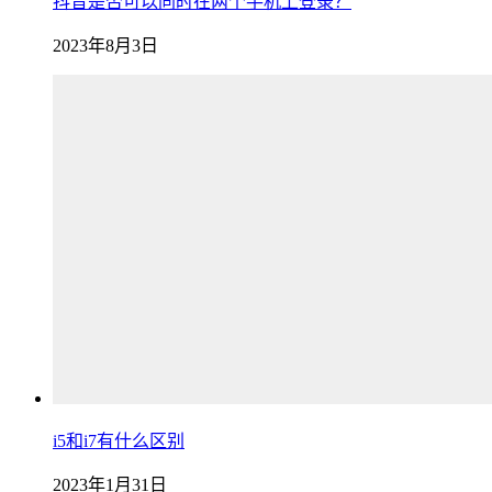
抖音是否可以同时在两个手机上登录？
2023年8月3日
i5和i7有什么区别
2023年1月31日