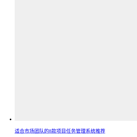
适合市场团队的8款项目任务管理系统推荐