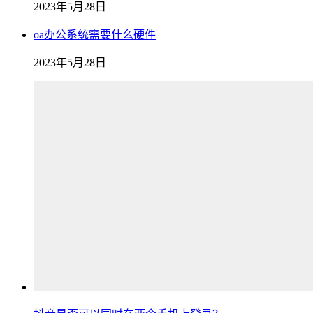
2023年5月28日
oa办公系统需要什么硬件
2023年5月28日