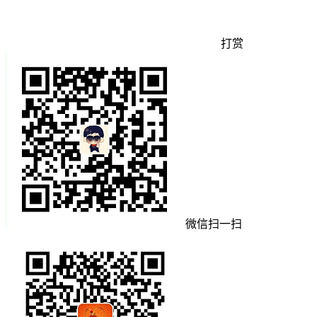
打赏
微信扫一扫