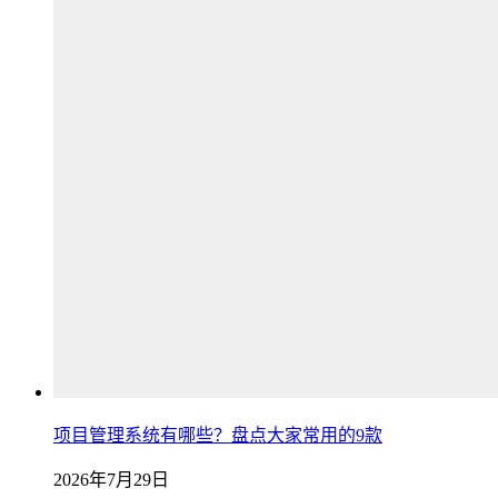
项目管理系统有哪些？盘点大家常用的9款
2026年7月29日