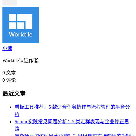
小编
Worktile认证作者
0
文章
0
评论
最近文章
看板工具推荐：5 款适合任务协作与流程管理的平台分
析
Scrum 实践常见问题分析：5 类走样表现与企业修正思
路