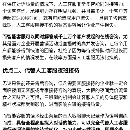
在保证对话质量的情况下，人工客服非常多智能同时接待7-8
个访客咨询，承接能力存在明显瓶颈，并且每多让一个客户等
待超过5-10秒时间，就有可能造成用户流失。一旦到了咨询高
峰期，人工客服应接不暇的状态很容易让企业产生损失。
而
智能客服可以同时解答成千上万个客户发起的在线咨询
，尤
其是面对企业开展营销活动或直播时的高并发咨询，让每个用
户都能够得到快速的回答，杜绝了因为等待或排队时间过长而
损失客户的情况发生，在效率方面是人工客服无法比拟的。
优点二、代替人工客服夜班接待
无论是售前还是售后咨询，但凡需要客服接待的企业就一定会
面临夜间无客服或专家接待咨询的窘境，大把的夜间竞价流量
食之无味弃之可惜，三班倒的机制会让客服人员的身体健康和
精神状况都受到影响，进而影响白班的接待质量。
而智能客服的话术经由海量的真人客服聊天记录作为语料训练
而成，
具备全程高度拟人对话的能力，可以完全代替人工客服
进行夜间流量的接待或转化，7×24小时云端运作，即便企业