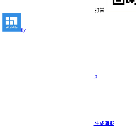
打赏
fiy
0
生成海报