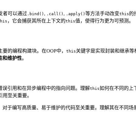
发者可以通过
,
,
等方法手动改变
的
.bind()
.call()
.apply()
this
，它会捕获其所在上下文的
值，使得行为更为可预测。
his
this
主要的编程构建块。在OOP中，
关键字是实现封装和继承等
this
性和维护性
。
错误引用和在异步编程中的指向问题。理解
如何在不同的上
this
引用至关重要。
，对于编写高质量、易于维护的代码至关重要。理解其在不同场