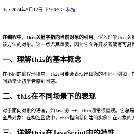
fiy
•
2024年5月12日 下午6:53
•
科技
在编程中，
关键字指向当前对象的引用
。深入理解
关
this
this
该方法的对象。这一点尤其重要，因为它允许开发者编写可复
一、理解
的基本概念
this
在不同的编程环境中，
可能会表现出细微的不同。例如，
this
问题常让初学者感到困惑。
二、
在不同场景下的表现
this
对于面向对象的语言，如Java或C++，
通常很直观。它总是指
this
全局对象；在构造函数中，
指向新创建的实例；在对象的
this
三、详解
在JavaScript中的特性
this