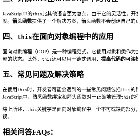
JavaScript中的
比其他语言更为复杂，由于它的灵活性，开
this
度。
箭头函数
提供了一个解决方案，箭头函数不会创建自己的
t
四、
在面向对象编程中的应用
this
面向对象编程（OOP）是一种编程范式，它使用对象和类作为
部的状态。此外，
还可以用于链式调用，
提高代码的可读
this
五、常见问题及解决策略
在使用
时，开发者可能会遇到的一些常见问题包括
的
this
this
JavaScript中，熟悉函数绑定和箭头函数对于正确地管理
的
this
综上所述，
关键字是面向对象编程中一个不可或缺的部分
this
误。
相关问答FAQs：