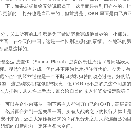
论一下，如果老板最终无法说服员工，这里面是有别扭存在的。
己更新的， 打分也是自己来的，
但前提是，OKR 里面是自己真
部分，员工所有的工作都是为了帮助老板完成他目标的一小部分
的声音，在今天的中国，这是一件特别理想化的事情。 在地球的
目标都是这样的。
达·皮查伊（Sundar Pichai）是真的想让周活（每周活跃人
的目标。显然他没有达成，但他并不用为此承担任何代价。今天，有
核呢？
企业的经营过程是一个不断归功和归咎的动态过程
。好的结
整。这是绩效考核的理想状态，但 OKR 绝不是解决这个问题
个人收入挂钩，从人性上考虑，谁会给自己的收入和奖金设定障碍？
，可以在企业内部从上到下所有人都制订自己的 OKR，高层定
的，然后再合并到一起去看一看。
所有人战略之下的执行大体上
下安排来的，还是大家碰撞出来的？
如果分开之后大家连自己的
们组织的创新能力一定还有很大空间。