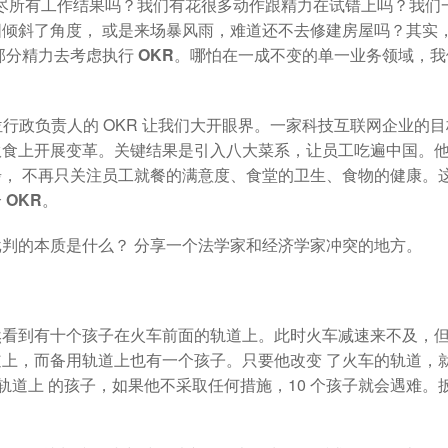
经穷尽所有工作结果吗？我们有花很多动作跟精力在试错上吗？我们
倾斜了角度， 或是来场暴风雨，难道还不去修建房屋吗？
其实
分精力去考虑执行 OKR。
哪怕在一成不变的单一业务领域，我
一位行政负责人的 OKR 让我们大开眼界。一家科技互联网企业的目
伙食上开展变革。关键结果是引入八大菜系，让员工吃遍中国。
， 不再只关注员工就餐的满意度、食堂的卫生、食物的健康。
OKR。
批判的本质是什么？
分享一个法学家和经济学家冲突的地方。
然看到有十个孩子在火车前面的轨道上。此时火车减速来不及，
上，而备用轨道上也有一个孩子。只要他改变 了火车的轨道，
用轨道上 的孩子，如果他不采取任何措施，10 个孩子就会遇难。