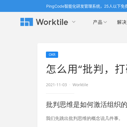
PingCode智能化研发管理系统，25人以下免
产品
解决
Worktile 旗下智能化研发管理工具
Worktile 旗下智能化研发管理工具
Worktile 旗下智能化研发管理工具
产品应用
按场景
获得支持
按团队
社区&活动
OKR
项目
帮助中心
（Help Center）
目标
博客
项目管理
公司
怎么用“批判，打
以项目化的方式管理企业任务
全面了解 Worktile 的使用方法和技巧
国内率先
发现
解洞
目标管理
市场
消息
2021-11-03
·
Worktile
日历
敏捷和 OKR 咨询
合作
专注于工作场景的即时通讯工具
随时了
敏捷开发
产品
通过企业内训、管理咨询帮助企业落
和更
批判思维是如何激活组织
地 OKR、敏捷研发等先进理念
IT
我们先跳出批判思维的概念说几件事。
开发者
生态