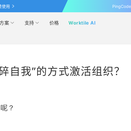
费使用
PingCo
方案
支持
价格
Worktile AI
按行业
学习&发现
网盘
客户案例
管理
IPD
碎自我”的方式激活组织？
覆盖 OKR 全流程的应用
最新的产品动态、业界资讯和见
超大容量的企业级网盘
探索各行各业在 Worktile 上的
察
践
营销
电商
伙伴
模板市场
解本人和团队的日程安排
管理
互联网
多产品合作，实现共赢
使用项目模板、轻松上手
的呢？
研发与运维
联盟计划
投资者关系