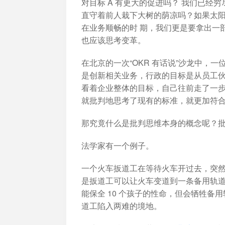
对目标 A 有更大的促进吗？ 我们已
直守着前人栽下大树的荫凉吗？如果太阳
在业务顺畅的时 期，我们更是要拿出一部
也应该思考变革。
在北京的一次“OKR 有话说”沙龙中，
是创新相关业务，行政的目标是从员工
看着企业整体的目标，自己往前走了一步
就批判地思考了现有的标准，就更加符合 
那究竟什么是批判思维本身的概念呢？
法学家有一个例子。
一个火车扳道工在等待火车开过去，突
是扳道工可以让火车变道到一条备用轨道
能保全 10 个孩子的性命，但会牺牲备
道工陷入两难的境地。