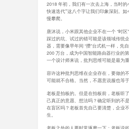
加入开放平台，打造更好的开放平台
人事
与 W
2018 年初，我们有一次去上海，当时
体系
快速迭代”
这八个字让我们印象深刻。如
慢攀爬。
唐沐说，小米跟其他企业不在一个 “时区
踩过的坑、试过的错可能是该领域传统
器，需要像早年间 “攒”台式机一样，
200 万台，成为中国智能路由器行业的
一个设计师来说，批判思维可能是最为
容许这种批判思维在企业存在，要做的
可能就不合格。当然，不愿意说服也等
老板是拍板的。但是在拍板前，老板听
己真正的意愿、想法吗？确定听到的不
在盲区吗？
老板首先自己要清楚，企业
生。
老板之外的人要时常琢磨一下：老板说