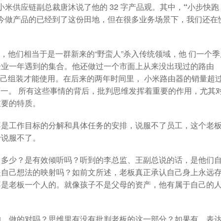
行政
orktile 联合打造互助共赢的生态
我们的投资方
的小米供应链副总裁唐沐说了他的 32 字产品观。其中，
“小步快跑
今做产品的已经到了这份田地，但在很多业务场景下，我们还在
”，他们相当于是一群新来的“野蛮人”杀入传统领域，他 们一个季
企业一年遇到的集合。他还做过一个市面上从来没出现过的路由
先自己组装才能使用。在后来的两年时间里， 小米路由器的销量超
第一。
所有这些事情的背后，批判思维发挥着重要的作用
，尤其
重要的特质。
不是工作目标的分解和具体任务的安排，说服不了员工，这个老
于说服不了。
了多少？是有效倾听吗？听到的李总监、王副总说的话，是他们
是自己想法的映射吗？如前文所述，老板真正承认自己身上永远
不是老板一个人的。就像孩子不是父母的资产，他有属于自己的
的、做的对吗？思维里有没有批判老板的这一部分？如果有，表