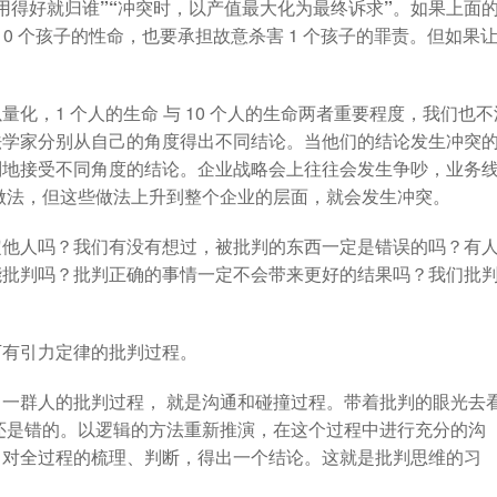
用得好就归谁”“冲突时，以产值最大化为最终诉求”
。如果上面
0 个孩子的性命，也要承担故意杀害 1 个孩子的罪责。
但如果
。
化，1 个人的生命 与 10 个人的生命两者重要程度，我们也不
法学家分别从自己的角度得出不同结论。当他们的结论发生冲突
判地接受不同角度的结论
。企业战略会上往往会发生争吵，业务
做法，但这些做法上升到整个企业的层面，就会发生冲突。
定他人吗？我们有没有想过，被批判的东西一定是错误的吗？有
能批判吗？批判正确的事情一定不会带来更好的结果吗？我们批
？
万有引力定律的批判过程。
一群人的批判过程， 就是沟通和碰撞过程。带着批判的眼光去
还是错的。
以逻辑的方法重新推演，在这个过程中进行充分的沟
己对全过程的梳理、判断，得出一个结论。这就是批判思维的习