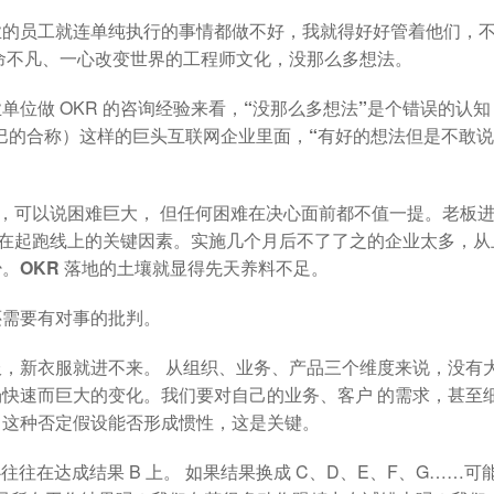
业的员工就连单纯执行的事情都做不好，我就得好好管着他们，
命不凡、一心改变世界的工程师文化，没那么多想法。
位做 OKR 的咨询经验来看，
“没那么多想法”是个错误的认知
巴巴的合称）这样的巨头互联网企业里面，
“有好的想法但是不敢说
好，可以说困难巨大， 但任何困难在决心面前都不值一提。老板
会输在起跑线上的关键因素。实施几个月后不了了之的企业太多，从
少。
OKR 落地的土壤就显得先天养料不足。
还需要有对事的批判。
，新衣服就进不来。 从组织、业务、产品三个维度来说，没有
快速而巨大的变化。我们要对自己的业务、客户 的需求，甚至
。
这种否定假设能否形成惯性，这是关键。
往在达成结果 B 上。 如果结果换成 C、D、E、F、G……可