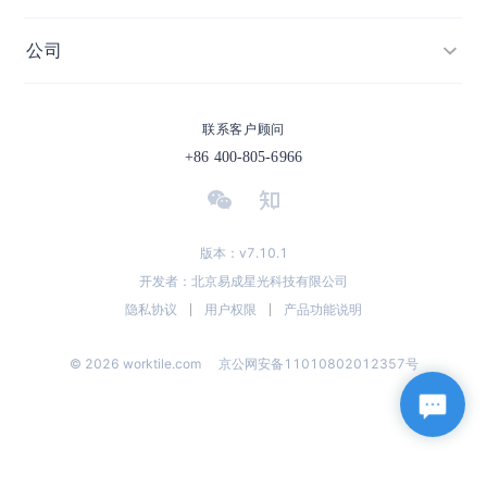
网盘
目标管理
模板市场
消息
公司
公司管理
帮助中心
日历
加入我们
市场营销
联系客户顾问
（Help Center）
客户端
投资者关系
+86 400-805-6966
产品管理
博客
价格
合作伙伴
IT研发与运维
咨询服务
生态联盟计划
人事行政
版本：v7.10.1
开发者
开发者：北京易成星光科技有限公司
行业解决方案
隐私协议
用户权限
产品功能说明
更新日志
安全与信任
© 2026 worktile.com
京公网安备11010802012357号