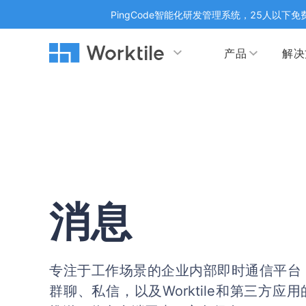
PingCode智能化研发管理系统，25人以下免
产品
解决
Worktile 旗下智能化研发管理工具
Worktile 旗下智能化研发管理工具
Worktile 旗下智能化研发管理工具
产品应用
按场景
获得支持
按团队
社区&活动
项目
帮助中心
（Help Center）
目标
博客
项目管理
公司
以项目化的方式管理企业任务
全面了解 Worktile 的使用方法和技巧
国内率先
发现
解洞
目标管理
市场
消息
消息
日历
敏捷和 OKR 咨询
合作
专注于工作场景的即时通讯工具
随时了
敏捷开发
产品
通过企业内训、管理咨询帮助企业落
和更
地 OKR、敏捷研发等先进理念
专注于工作场景的企业内部即时通信平台
IT
群聊、私信，以及Worktile和第三方应
开发者
生态