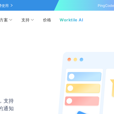
费使用
PingCo
方案
支持
价格
Worktile AI
按行业
学习&发现
网盘
客户案例
管理
IPD
覆盖 OKR 全流程的应用
最新的产品动态、业界资讯和见
超大容量的企业级网盘
探索各行各业在 Worktile 上的
察
践
营销
电商
伙伴
模板市场
解本人和团队的日程安排
管理
互联网
多产品合作，实现共赢
使用项目模板、轻松上手
，支持
研发与运维
用的通知
联盟计划
投资者关系