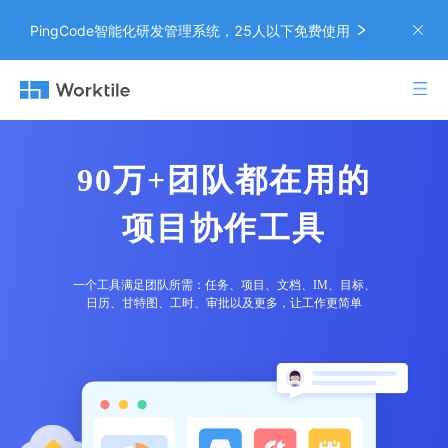
基础服务
初级服务
中级服务
高级服务
服务内容
￥0/年
￥5999/年
￥8999/年
￥11999/年
PingCode智能化研发管理系统，25人以下免费使用
需求调研
制定项目实施方案
24h
实施准备
确定项目实施流程
项目启动会
搭建组织架构
协助
导入企业账号
协助
初始化设置
设置应用权限
协助
协助
配置成员角色权限
10
解决方案实施
搭建个性化模板
3
6
1
2
3
90万+团队都在用的
全员基础培训（远程）
1
(≥20个账号)
(北京、上海、深圳可上门)
(北京、上海、深圳可上门)
功能培训
2
1
管理层进阶培训（远程）
1
(北京、上海、深圳可上门)
(北京、上海、深圳可上门)
产品操作手册
产品使用答疑
项目协作工具
直播课程
1V1客户支持
定期回访
客户支持
每季度
每两个月
每月
需求跟进
一个工具满足团队所需：任务、项目、文档、IM、目标、
定制产品使用手册
日历、
甘特图、工时、审批以及更多，让工作更简单
专属技术支持顾问
定期同步最佳实践
每季度