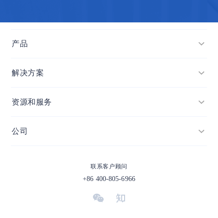
产品
项目
解决方案
目标
项目管理
资源和服务
网盘
目标管理
模板市场
消息
公司
公司管理
帮助中心
日历
加入我们
市场营销
联系客户顾问
（Help Center）
客户端
投资者关系
+86 400-805-6966
产品管理
博客
价格
合作伙伴
IT研发与运维
咨询服务
生态联盟计划