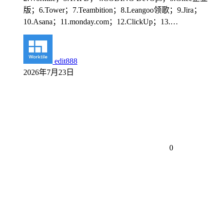
版；6.Tower；7.Teambition；8.Leangoo领歌；9.Jira；
10.Asana；11.monday.com；12.ClickUp；13.…
edit888
2026年7月23日
0