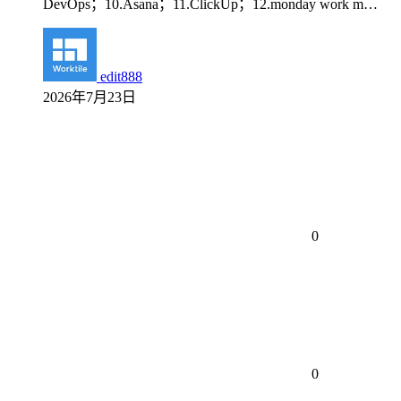
DevOps；10.Asana；11.ClickUp；12.monday work m…
edit888
2026年7月23日
0
0