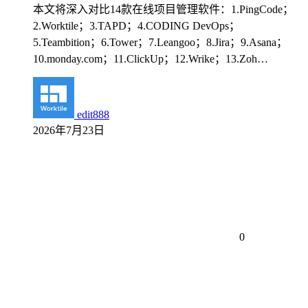
本文将深入对比14款在线项目管理软件：1.PingCode；
2.Worktile；3.TAPD；4.CODING DevOps；
5.Teambition；6.Tower；7.Leangoo；8.Jira；9.Asana；
10.monday.com；11.ClickUp；12.Wrike；13.Zoh…
edit888
2026年7月23日
0