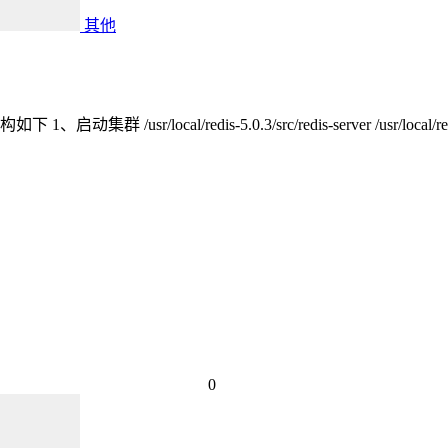
其他
dis‐5.0.3/src/redis‐server /usr/local/redis‐cluster/800
0