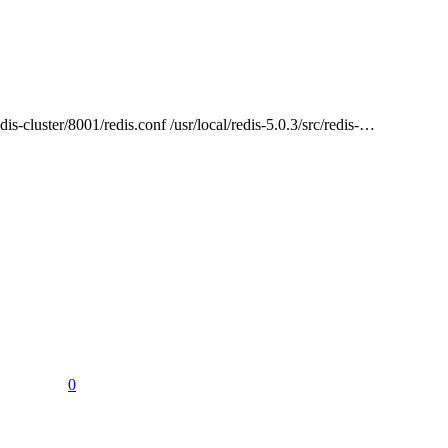
1/redis.conf /usr/local/redis‐5.0.3/src/redis‐…
0