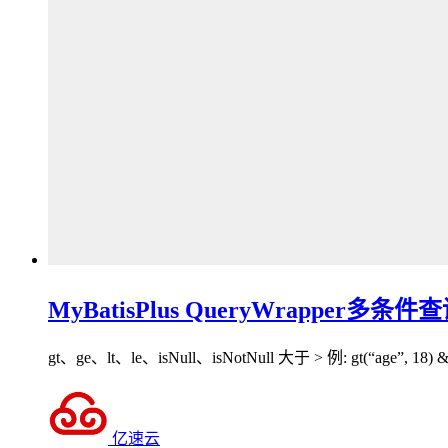
MyBatisPlus QueryWrapper多条
gt、ge、lt、le、isNull、isNotNull 大于 > 例: gt(“age”, 18) &r
亿速云