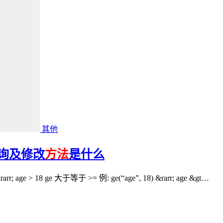
其他
件查询及修改
方法
是什么
arr; age > 18 ge 大于等于 >= 例: ge(“age”, 18) &rarr; age &gt…