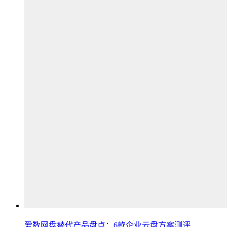
爱数网盘替代产品盘点：6款企业云盘方案测评