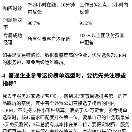
7*24小时在线，10分钟
工作日9-21点，1小时内
响应时效
内反馈
反馈
问题解决
98.7%
91.2%
率
专属成功
100人以上团队付费客
所有付费客户均配备
经理
户配备
如果是交易链路长、数据敏感度高的企业，优先选头部CRM
的服务包，避免后续运维踩坑。
4. 普通企业参考这份榜单选型时，要优先关注哪些
指标？
我去年服务27家选型客户时，遇到过7家盲目选排名第一的产
品踩坑的案例，其中有个外贸公司直接选了榜首的国内
CRM，不支持12种小币种结算，浪费了2.3万定金。参考榜单
选型时，核心需求匹配度排在第一位，要拿自己的业务场景做
3天免费测试，3年总拥有成本排在第二位，要把定制费、服务
费都算进去，客户留存率排在第三位，本次榜单头部CRM平