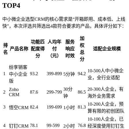
TOP4
中小微企业选型CRM的核心需求是“开箱即用、成本低、上线
快”，本次评选共筛选出4款符合要求的产品，具体评分如下：
加
功能匹
人均年
服务
排
权
产品名称
配度得
付
响应
适配企业规模
名
总
分
（元）
时效
分
纷享销客
10-500人中小微企
1
93.2
399-899
94.2
中小企业
5分钟
业，全行业适配
版
30分
20-300人企业，有
Zoho
2
87.6
299-799
86.5
CRM
钟
海外业务需求
10-200人企业，预
3
82.4
199-699
81.3
悟空CRM
1小时
算有限的初创团队
10-100人企业，已
4
78.1
99-599
76.8
钉钉CRM
2小时
经深度使用钉钉生