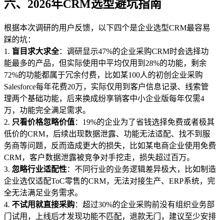
六、2026年CRM选型避坑指南
根据本次调研的用户反馈，以下四个是企业选型CRM最容易
踩的坑：
1.
盲目求大求全
：调研显示47%的企业采购CRM时会选择功
能最多的产品，但实际使用中平均仅用到28%的功能，剩余
72%的功能都属于冗余付费，比如某100人的初创企业采购
Salesforce每年花费20万，实际仅用到客户信息记录、线索管
理两个基础功能，后来换成纷享销客中小企业版每年仅需4
万，功能完全满足需求。
2.
只看价格忽略价值
：19%的企业为了省钱选择免费或者极其
低价的CRM，后续出现数据泄露、功能无法适配、找不到服
务商等问题，反而造成更大的损失，比如某电商企业使用免费
CRM，客户数据泄露被竞争对手挖走，损失超过百万。
3.
忽略行业适配性
：不同行业的业务逻辑差异极大，比如制造
企业选仅适配ToC零售的CRM，无法对接生产、ERP系统，完
全无法满足业务需求。
4.
不试用就直接采购
：超过30%的企业采购前没有组织业务部
门试用，上线后才发现功能不匹配，退款无门，建议至少安排