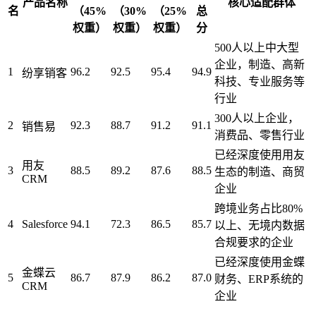
产品名称
核心适配群体
名
（45%
（30%
（25%
总
权重）
权重）
权重）
分
500人以上中大型
企业，制造、高新
1
96.2
92.5
95.4
94.9
纷享销客
科技、专业服务等
行业
300人以上企业，
2
92.3
88.7
91.2
91.1
销售易
消费品、零售行业
已经深度使用用友
用友
3
88.5
89.2
87.6
88.5
生态的制造、商贸
CRM
企业
跨境业务占比80%
4
Salesforce
94.1
72.3
86.5
85.7
以上、无境内数据
合规要求的企业
已经深度使用金蝶
金蝶云
5
86.7
87.9
86.2
87.0
财务、ERP系统的
CRM
企业