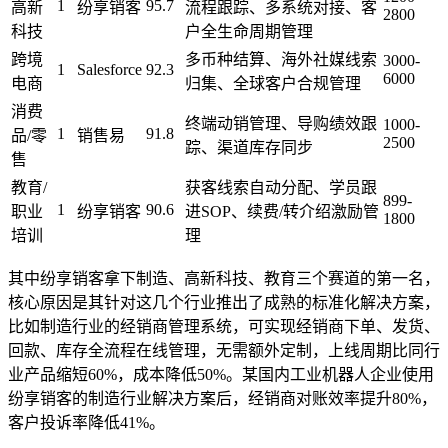
1
95.7
高新
纷享销客
流程跟踪、多系统对接、客
2800
科技
户全生命周期管理
跨境
多币种结算、海外社媒线索
3000-
1
Salesforce
92.3
6000
电商
归集、全球客户合规管理
消费
终端动销管理、导购绩效跟
1000-
1
91.8
品/零
销售易
2500
踪、渠道库存同步
售
教育/
获客线索自动分配、学员跟
899-
1
90.6
职业
纷享销客
进SOP、续费/转介绍激励管
1800
培训
理
其中纷享销客拿下制造、高新科技、教育三个赛道的第一名，
核心原因是其针对这几个行业推出了成熟的标准化解决方案，
比如制造行业的经销商管理系统，可实现经销商下单、发货、
回款、库存全流程在线管理，无需额外定制，上线周期比同行
业产品缩短60%，成本降低50%。某国内工业机器人企业使用
纷享销客的制造行业解决方案后，经销商对账效率提升80%，
客户投诉率降低41%。