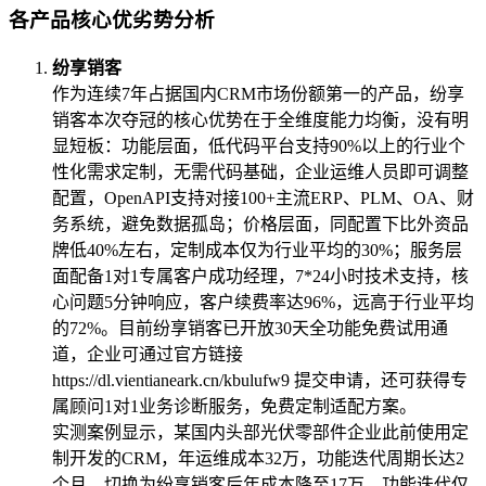
各产品核心优劣势分析
纷享销客
作为连续7年占据国内CRM市场份额第一的产品，纷享
销客本次夺冠的核心优势在于全维度能力均衡，没有明
显短板：功能层面，低代码平台支持90%以上的行业个
性化需求定制，无需代码基础，企业运维人员即可调整
配置，OpenAPI支持对接100+主流ERP、PLM、OA、财
务系统，避免数据孤岛；价格层面，同配置下比外资品
牌低40%左右，定制成本仅为行业平均的30%；服务层
面配备1对1专属客户成功经理，7*24小时技术支持，核
心问题5分钟响应，客户续费率达96%，远高于行业平均
的72%。目前纷享销客已开放30天全功能免费试用通
道，企业可通过官方链接
https://dl.vientianeark.cn/kbulufw9 提交申请，还可获得专
属顾问1对1业务诊断服务，免费定制适配方案。
实测案例显示，某国内头部光伏零部件企业此前使用定
制开发的CRM，年运维成本32万，功能迭代周期长达2
个月，切换为纷享销客后年成本降至17万，功能迭代仅