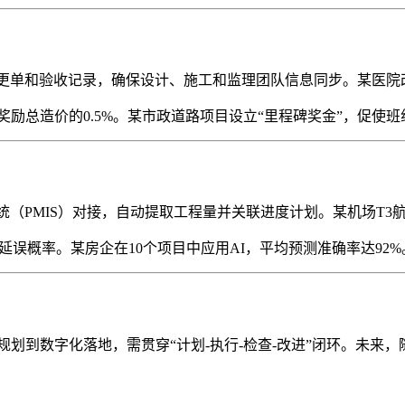
纸、变更单和验收记录，确保设计、施工和监理团队信息同步。某医
励总造价的0.5%。某市政道路项目设立“里程碑奖金”，促使
统（PMIS）对接，自动提取工程量并关联进度计划。某机场T3
误概率。某房企在10个项目中应用AI，平均预测准确率达92%
规划到数字化落地，需贯穿“计划-执行-检查-改进”闭环。未来