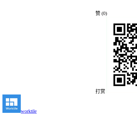
赞
(0)
打赏
worktile