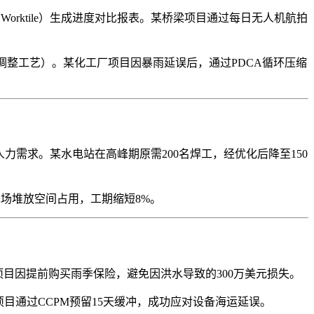
Worktile）生成进度对比报表。某桥梁项目通过每日无人机航拍
整工艺）。某化工厂项目因暴雨延误后，通过PDCA循环压缩
以平滑人力需求。某水电站在高峰期原需200名焊工，经优化后降至150
场堆放空间占用，工期缩短8%。
目因提前购买雨季保险，避免因洪水导致的300万美元损失。
中心项目通过CCPM预留15天缓冲，成功应对设备海运延误。