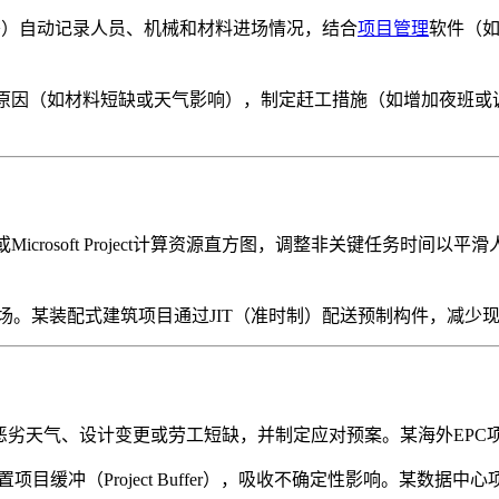
签）自动记录人员、机械和材料进场情况，结合
项目管理
软件（如
原因（如材料短缺或天气影响），制定赶工措施（如增加夜班或调
或Microsoft Project计算资源直方图，调整非关键任务时间
。某装配式建筑项目通过JIT（准时制）配送预制构件，减少现
劣天气、设计变更或劳工短缺，并制定应对预案。某海外EPC项
项目缓冲（Project Buffer），吸收不确定性影响。某数据