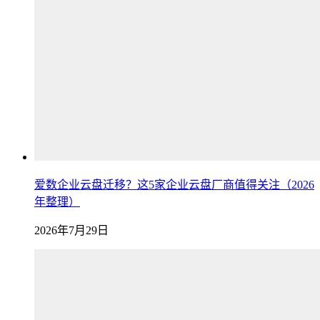
爱数企业云盘迁移？这5家企业云盘厂商值得关注（2026
年整理）
2026年7月29日