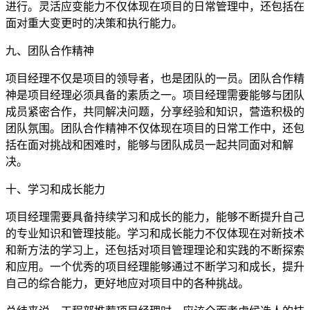
进行。灵活应变能力不仅体现在项目的日常管理中，还包括在
面对重大变更时的决策和执行能力。
九、团队合作精神
项目经理不仅是项目的领导者，也是团队的一员。团队合作精
神是项目经理必须具备的素质之一。项目经理需要能够与团队
成员紧密合作，共同解决问题，分享经验和知识，营造积极的
团队氛围。团队合作精神不仅体现在项目的日常工作中，还包
括在面对挑战和困难时，能够与团队成员一起共同面对和解
决。
十、学习和成长能力
项目经理需要具备持续学习和成长的能力，能够不断提升自己
的专业知识和管理技能。学习和成长能力不仅体现在对新技术
和新方法的学习上，还包括对项目管理理论和实践的不断探索
和应用。一个优秀的项目经理能够通过不断学习和成长，提升
自己的综合能力，更好地应对项目中的各种挑战。