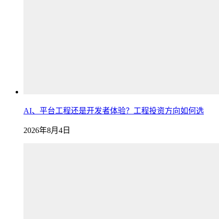
AI、平台工程还是开发者体验？工程投资方向如何选
2026年8月4日