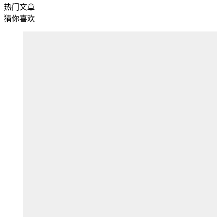
热门文章
猜你喜欢