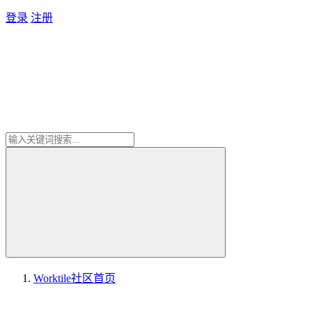
登录
注册
Worktile社区
首页