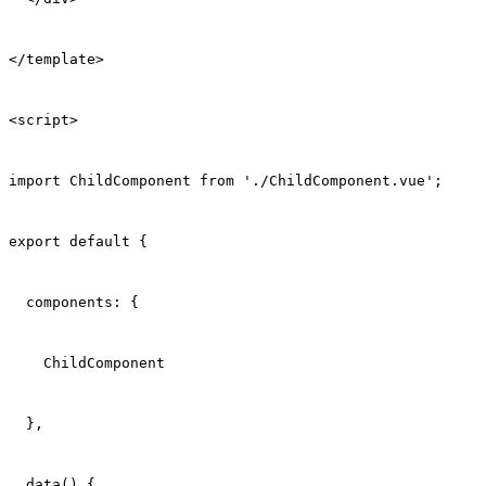
</template>
<script>
import ChildComponent from './ChildComponent.vue';
export default {
  components: {
    ChildComponent
  },
  data() {