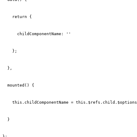
    return {
      childComponentName: ''
    };
  },
  mounted() {
    this.childComponentName = this.$refs.child.$options
  }
};