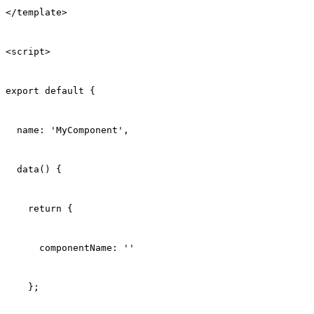
</template>
<script>
export default {
  name: 'MyComponent',
  data() {
    return {
      componentName: ''
    };