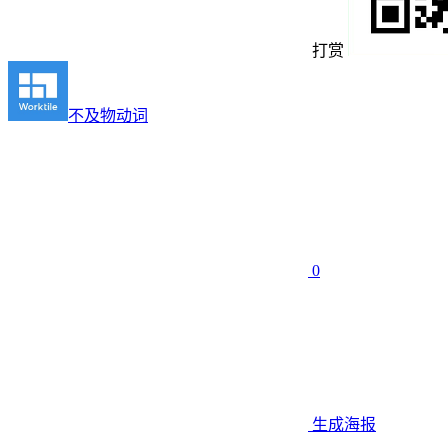
打赏
不及物动词
0
生成海报