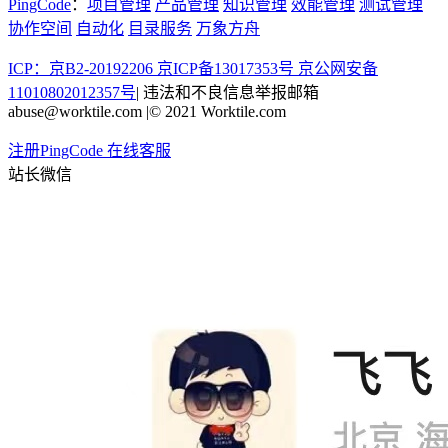
PingCode
：
项目管理
产品管理
知识管理
效能管理
测试管理
协作空间
自动化
目录服务
万象方舟
ICP：京B2-20192206 京ICP备13017353号
京公网安备
11010802012357号
|
违法和不良信息举报邮箱
abuse@worktile.com
|
© 2021 Worktile.com
注册PingCode
在线客服
站长微信