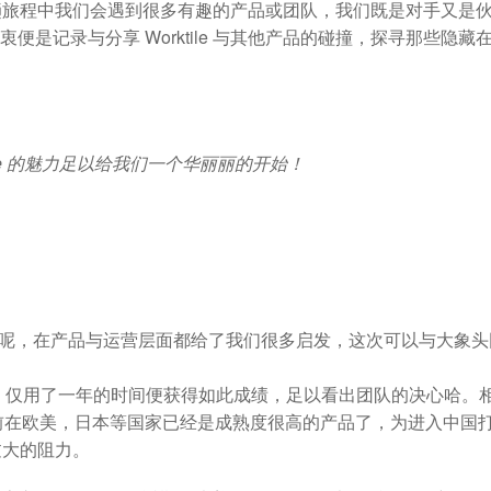
趟旅程中我们会遇到很多有趣的产品或团队，我们既是对手又是
行政
orktile 联合打造互助共赢的生态
我们的投资方
初衷便是记录与分享 Worktile 与其他产品的碰撞，探寻那些隐藏
te 的魅力足以给我们一个华丽丽的开始！
）
们的标杆呢，在产品与运营层面都给了我们很多启发，这次可以与大象头
的前提下，仅用了一年的时间便获得如此成绩，足以看出团队的决心哈。
在进入中国之前在欧美，日本等国家已经是成熟度很高的产品了，为进入中国
过大的阻力。