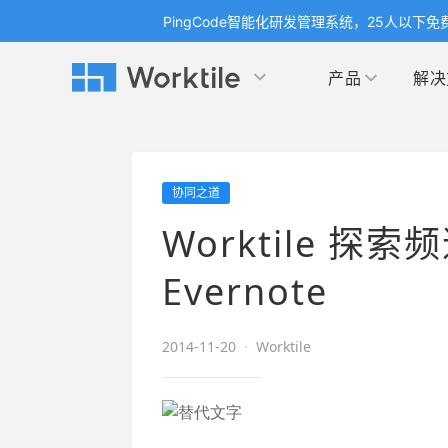
PingCode智能化研发管理系统，25人以下免
产品
解决
Worktile 旗下智能化研发管理工具
Worktile 旗下智能化研发管理工具
Worktile 旗下智能化研发管理工具
产品应用
按场景
获得支持
按团队
社区&活动
协同之道
项目
帮助中心
（Help Center）
目标
博客
项目管理
公司
Worktile 探索
以项目化的方式管理企业任务
全面了解 Worktile 的使用方法和技巧
国内率先
发现
解洞
目标管理
市场
Evernote
消息
日历
敏捷和 OKR 咨询
合作
专注于工作场景的即时通讯工具
随时了
敏捷开发
产品
2014-11-20
·
Worktile
通过企业内训、管理咨询帮助企业落
和更
地 OKR、敏捷研发等先进理念
IT
开发者
生态