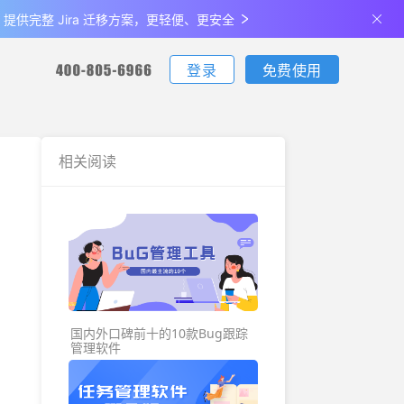
de 提供完整 Jira 迁移方案，更轻便、更安全
登录
免费使用
您可通过电话联系我们：
您可通过电话联系我们：
您可通过电话联系我们：
下载
相关阅读
客户端下载
更新日志
生产制造
最佳实
支持iOS、Android、Windows、Mac
查看产品最新的功能升级、体验优化
说明
金融
关于我们
全部
公司介绍及发展历程
国内外口碑前十的10款Bug跟踪
管理软件
联系我们