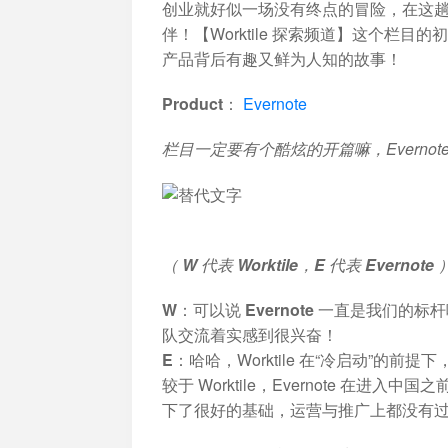
创业就好似一场没有终点的冒险，在这
加入开放平台，打造更好的开放平台
人事
与 W
体系
伴！【Worktile 探索频道】这个栏目的
产品背后有趣又鲜为人知的故事！
Product：
Evernote
栏目一定要有个酷炫的开篇嘛，Everno
（ W 代表 Worktile，E 代表 Evernote 
W：可以说 Evernote 一直是我
队交流着实感到很兴奋！
E：
哈哈，Worktile 在“冷启动”
较于 Worktile，Evernote 
下了很好的基础，运营与推广上都没有