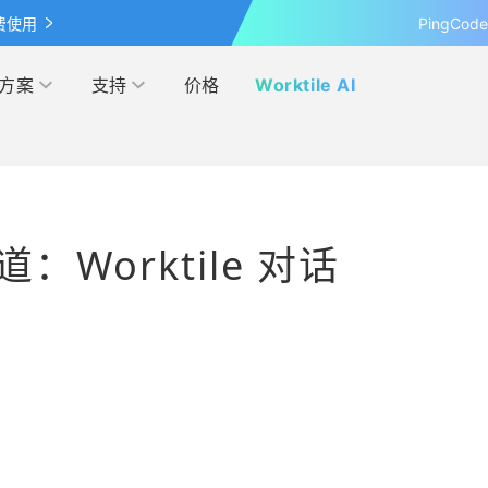
费使用
PingCo
方案
支持
价格
Worktile AI
按行业
学习&发现
网盘
客户案例
管理
IPD
频道：Worktile 对话
覆盖 OKR 全流程的应用
最新的产品动态、业界资讯和见
超大容量的企业级网盘
探索各行各业在 Worktile 上的
察
践
营销
电商
伙伴
模板市场
解本人和团队的日程安排
管理
互联网
多产品合作，实现共赢
使用项目模板、轻松上手
研发与运维
联盟计划
投资者关系