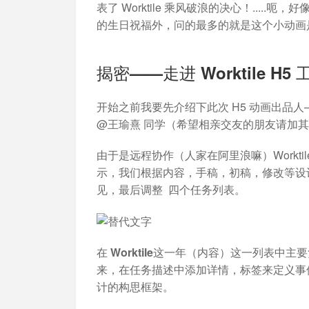
加入开放平台，打造更好的开放平台
人事行政
与 Worktile 
表了 Worktile 乘风破浪的决心！...
体系
的生日祝福外，问的最多的就是这个小动画
揭密——走进 Worktile H5
开始之前我要先介绍下此次 H5 动画出品人
@王瑜熹 同学（希望相亲交友的朋友请加其微信
由于是远程协作（人家在阿里浪嘛）Workt
示，我们根据内容，手稿，初稿，修改等设
见
，
最后调整
四个任务列表。
在
Worktile这一年（内容）
这一列表中主要负
来，在任务描述中添加详情，标签来定义事
计的构思框架。