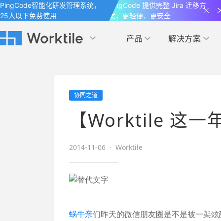
PingCode智能化研发管理系统，
PingCode 提供完整 Jira 迁移方
25人以下免费使用
案，更轻便、更安全
产品
解决方案
Worktile 旗下智能化研发管理工具
Worktile 旗下智能化研发管理工具
Worktile 旗下智能化研发管理工具
产品应用
按场景
获得支持
按团队
社区&活动
协同之道
项目
帮助中心
（Help Center）
目标
博客
项目管理
公司管理
【Worktile 这
以项目化的方式管理企业任务
全面了解 Worktile 的使用方法和技巧
国内率先覆盖 OKR 
发现最新的产品动
解洞察
目标管理
市场营销
消息
2014-11-06
·
Worktile
日历
敏捷和 OKR 咨询
合作伙伴
专注于工作场景的即时通讯工具
随时了解本人和团队
敏捷开发
产品管理
通过企业内训、管理咨询帮助企业落
和更多产品合作，
地 OKR、敏捷研发等先进理念
IT研发与运维
开发者
生态联盟计划
蜗牛亲
们昨天的微信朋友圈是不是被一架炫