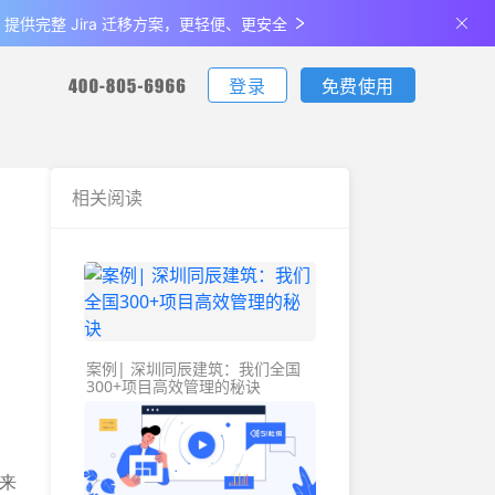
de 提供完整 Jira 迁移方案，更轻便、更安全
登录
免费使用
您可通过电话联系我们：
您可通过电话联系我们：
您可通过电话联系我们：
下载
相关阅读
客户端下载
更新日志
生产制造
最佳实
支持iOS、Android、Windows、Mac
查看产品最新的功能升级、体验优化
说明
金融
关于我们
案例| 深圳同辰建筑：我们全国
全部
公司介绍及发展历程
300+项目高效管理的秘诀
联系我们
e来