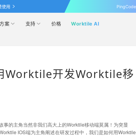
费使用
PingCo
方案
支持
价格
Worktile AI
按行业
学习&发现
网盘
客户案例
管理
IPD
rktile开发Worktile移
覆盖 OKR 全流程的应用
最新的产品动态、业界资讯和见
超大容量的企业级网盘
探索各行各业在 Worktile 上的
察
践
营销
电商
伙伴
模板市场
解本人和团队的日程安排
管理
互联网
多产品合作，实现共赢
使用项目模板、轻松上手
研发与运维
户故事的主角当然非我们高大上的Worktile移动端莫属！为突显
联盟计划
投资者关系
orktile IOS端为主角阐述在研发过程中，我们是如何用Worktil