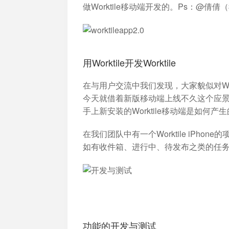
加入开放平台，打造更好的开放平台
人事
与 W
做Worktile移动端开发的。Ps：@
体系
用Worktile开发Worktile
在与用户交流中我们发现，大家貌似对Work
今天就借着新版移动端上线不久这个应景的
手上新安装的Worktile移动端是如何产
在我们团队中有一个Worktile iPhon
如有
收件箱
、
进行中
、
待发布
之类的任
功能的开发与测试