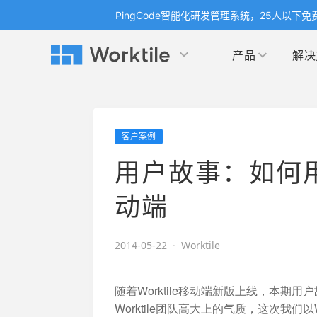
PingCode智能化研发管理系统，25人以下免
产品
解决
Worktile 旗下智能化研发管理工具
Worktile 旗下智能化研发管理工具
Worktile 旗下智能化研发管理工具
产品应用
按场景
获得支持
按团队
社区&活动
客户案例
项目
帮助中心
（Help Center）
目标
博客
项目管理
公司
用户故事：如何用Wo
以项目化的方式管理企业任务
全面了解 Worktile 的使用方法和技巧
国内率先
发现
解洞
目标管理
市场
动端
消息
日历
敏捷和 OKR 咨询
合作
专注于工作场景的即时通讯工具
随时了
敏捷开发
产品
2014-05-22
·
Worktile
通过企业内训、管理咨询帮助企业落
和更
地 OKR、敏捷研发等先进理念
IT
随着Worktile移动端新版上线，本期用
开发者
生态
Worktile团队高大上的气质，这次我们以W