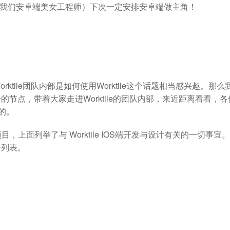
行政
orktile 联合打造互助共赢的生态
我们的投资方
倩倩（我们安卓端美女工程师）下次一定安排安卓端做主角！
tile团队内部是如何使用Worktile这个话题相当感兴趣。那么
节点，带着大家走进Worktile的团队内部，来近距离看看，各
生的。
e的项目，上面列举了与 Worktile IOS端开发与设计有关的一切事宜
务列表。