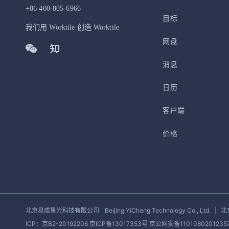
+86 400-805-6966
目标
我们用 Worktile 创造 Worktile
网盘
消息
日历
客户端
价格
北京易成星光科技有限公司
Beijing YiCheng Technology Co., Ltd.
|
北
ICP：京B2-20192206 京ICP备13017353号
京公网安备1101080201235