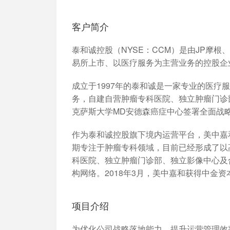
加入开放平台，打造更好的开放平台
人事行政
与 Worktile 
体系
客户简介
泰和诚控股（NYSE：CCM）是由JP摩根
易所上市、以医疗服务为主营业务的控股企
成立于1997年的泰和诚是一家专业的医
务，自建自营肿瘤专科医院、独立肿瘤门诊
克萨斯大学MD安德森癌症中心签署全面战
作为泰和诚控股旗下境内运营平台，美中嘉
期专注于肿瘤专科领域，目前已经形成了以
科医院、独立肿瘤门诊部、独立影像中心及
构网络。2018年3月，美中嘉和获得中金
项目介绍
为优化公司战略落地能力、提升运营管理效