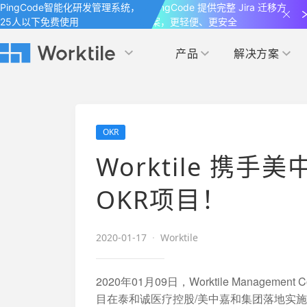
PingCode智能化研发管理系统，
PingCode 提供完整 Jira 迁移方
25人以下免费使用
案，更轻便、更安全
产品
解决方案
Worktile 旗下智能化研发管理工具
Worktile 旗下智能化研发管理工具
Worktile 旗下智能化研发管理工具
产品应用
按场景
获得支持
按团队
社区&活动
OKR
项目
帮助中心
（Help Center）
目标
博客
项目管理
公司管理
Worktile 携
以项目化的方式管理企业任务
全面了解 Worktile 的使用方法和技巧
国内率先覆盖 OKR 
发现最新的产品动
解洞察
目标管理
市场营销
OKR项目！
消息
日历
敏捷和 OKR 咨询
合作伙伴
专注于工作场景的即时通讯工具
随时了解本人和团队
敏捷开发
产品管理
2020-01-17
·
Worktile
通过企业内训、管理咨询帮助企业落
和更多产品合作，
地 OKR、敏捷研发等先进理念
IT研发与运维
2020年01月09日，Worktile Managem
开发者
生态联盟计划
目在泰和诚医疗控股/美中嘉和集团落地实