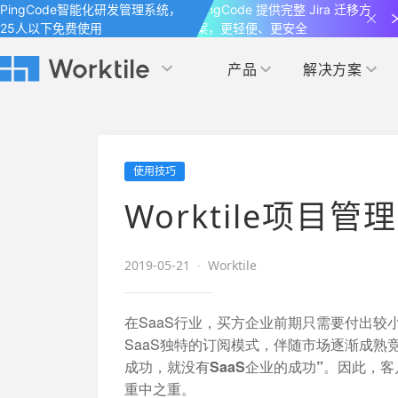
PingCode智能化研发管理系统，
PingCode 提供完整 Jira 迁移方
25人以下免费使用
案，更轻便、更安全
产品
解决方案
Worktile 旗下智能化研发管理工具
Worktile 旗下智能化研发管理工具
Worktile 旗下智能化研发管理工具
产品应用
按场景
获得支持
按团队
社区&活动
使用技巧
项目
帮助中心
（Help Center）
目标
博客
项目管理
公司管理
Worktile项
以项目化的方式管理企业任务
全面了解 Worktile 的使用方法和技巧
国内率先覆盖 OKR 
发现最新的产品动
解洞察
目标管理
市场营销
消息
2019-05-21
·
Worktile
日历
敏捷和 OKR 咨询
合作伙伴
专注于工作场景的即时通讯工具
随时了解本人和团队
敏捷开发
产品管理
通过企业内训、管理咨询帮助企业落
和更多产品合作，
在SaaS行业，买方企业前期只需要付出较
地 OKR、敏捷研发等先进理念
SaaS独特的订阅模式，伴随市场逐渐成熟
IT研发与运维
成功，就没有SaaS企业的成功”。
因此，客
开发者
生态联盟计划
重中之重。