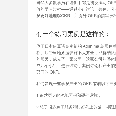
加入开放平台，打造更好的开放平台
人事行政
与 Worktile 
当然大多数学员在培训中都是初次撰写 O
体系
值的学习过程——通过小组讨论、共创、分
员更好地理解OKR，并提升 OKR的撰写技
有一个练习案例是这样的：
位于日本伊豆诸岛南部的 Aoshima 岛居住
称。尽管当地旅游设施不太齐全，成群结队
的居民，成立了一家公司，这家公司的整体目
成几个小组，进行讨论，案例讨论和产出的
部门的 OKR。
我们发现一些学员产出的 OKR 有着以下
1·追求更大的占地面积和硬件设施；
2·想了很多点子服务和讨好岛上的猫，却跟