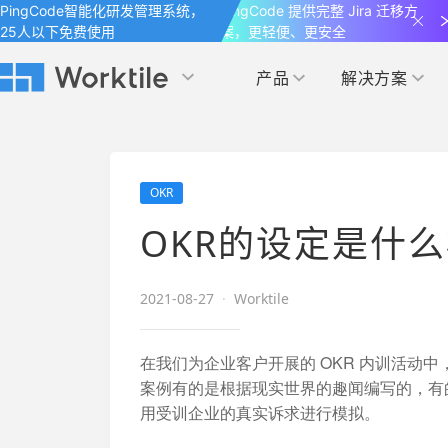
PingCode智能化研发管理系统，
PingCode 提供完整 Jira 迁移方
25人以下免费使用
案，更轻便、更安全
产品
解决方案
Worktile 旗下智能化研发管理工具
Worktile 旗下智能化研发管理工具
Worktile 旗下智能化研发管理工具
产品应用
按场景
获得支持
按团队
社区&活动
OKR
项目
帮助中心
（Help Center）
目标
博客
项目管理
公司管理
OKR的设定是什
以项目化的方式管理企业任务
全面了解 Worktile 的使用方法和技巧
国内率先覆盖 OKR 
发现最新的产品动
解洞察
目标管理
市场营销
消息
2021-08-27
·
Worktile
日历
敏捷和 OKR 咨询
合作伙伴
专注于工作场景的即时通讯工具
随时了解本人和团队
敏捷开发
产品管理
通过企业内训、管理咨询帮助企业落
和更多产品合作，
在我们为企业客户开展的 OKR 内训活动中
地 OKR、敏捷研发等先进理念
案例有的是根据现实世界的趣闻编写的，有
IT研发与运维
用受训企业的真实诉求进行模拟。
开发者
生态联盟计划