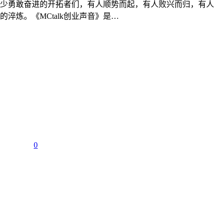
少勇敢奋进的开拓者们，有人顺势而起，有人败兴而归，有人
炼。《MCtalk创业声音》是…
0