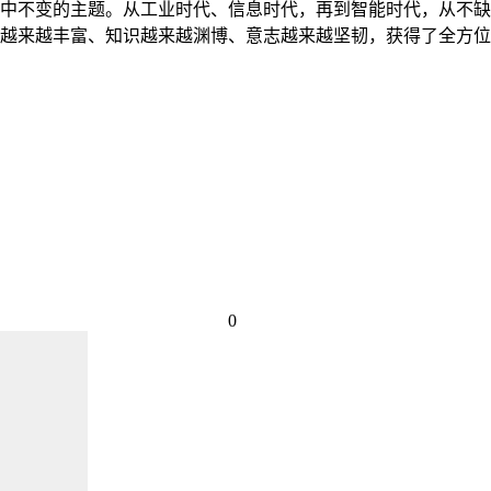
中不变的主题。从工业时代、信息时代，再到智能时代，从不缺
来越丰富、知识越来越渊博、意志越来越坚韧，获得了全方位的淬
0