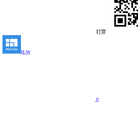
打赏
H.W
0