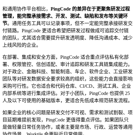
和通用协作平台相比，
PingCode 的差异在于更聚焦研发过程
管理，能完整承接需求、开发、测试、缺陷和发布等关键环
节
。通用任务工具可以记录事项，但不一定能完整承接研发交
付链路。PingCode 更适合希望把研发过程做成可追踪交付链
的团队，尤其适合需要提升研发透明度、降低沟通成本、减少
上线风险的企业。
在部署、集成和安全方面，PingCode 适合重点评估私有化部
署、权限管控、信创适配、审计追踪和研发工具链集成能力。
对于政企、金融科技、智能制造、车企、软件企业、工业研发
团队等对研发数据安全要求较高的组织，这些能力会直接影响
采购可行性。它也适合和代码仓库、CI/CD、测试工具、企业
内部系统等进行集成评估。对于小团队，PingCode 也提供 25
人及以下可使用的基础版本，更适合先低成本规范研发流程。
如果企业的核心问题是研发交付不可视、需求和测试割裂、项
目延期难提前发现，PingCode 更值得重点评估。如果团队只
是做轻量日常任务协作，或者主要是市场、行政、运营等通用
协作场景，Worktile 会更贴近日常使用。