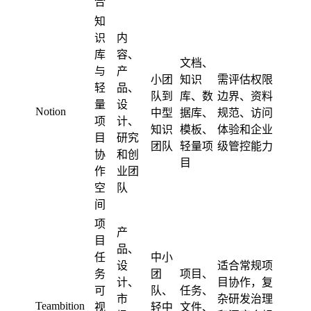
合
知
识
内
库
容、
文档、
与
产
小团
知识
需评估权限
轻
品、
队到
库、数
边界、资料
量
设
Notion
中型
据库、
规范、访问
项
计、
知识
模板、
体验和企业
目
研究
团队
轻量项
级管控能力
协
和创
目
作
业团
空
队
间
项
产
目
品、
任
中小
设
适合常规项
务
团
项目、
计、
目协作，复
可
队、
任务、
市
杂研发治理
Teambition
视
轻中
文件、