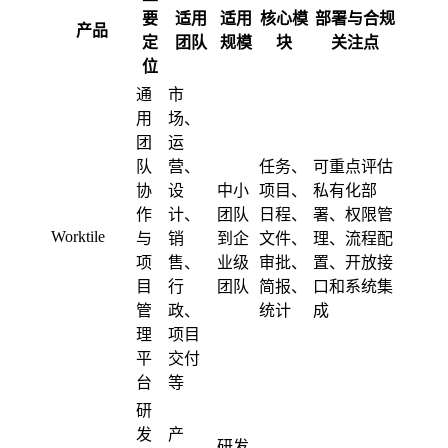
要
适用
适用
核心模
部署与合规
产品
定
团队
规模
块
关注点
位
通
市
用
场、
团
运
队
营、
任务、
可重点评估
协
设
中小
项目、
私有化部
作
计、
团队
日程、
署、权限管
Worktile
与
销
到企
文件、
理、流程配
项
售、
业级
审批、
置、开放接
目
行
团队
简报、
口和系统集
管
政、
统计
成
理
项目
平
交付
台
等
研
发
产
研发