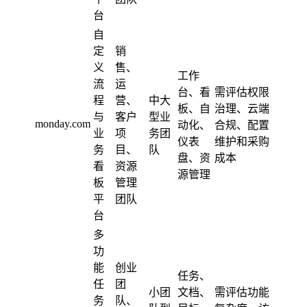
台
自
定
销
义
售、
工作
流
运
台、看
需评估权限
程
营、
中大
板、自
治理、云端
与
客户
型业
monday.com
动化、
合规、配置
业
项
务团
仪表
维护和采购
务
目、
队
盘、资
成本
看
资源
源管理
板
管理
平
团队
台
多
功
能
创业
任务、
任
团
小团
文档、
需评估功能
务
队、