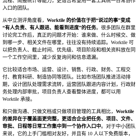
流程、简报统计等能力，更适合希望用一套工具统一日常协作
入口的团队。
从中立测评角度看，
Worktile 的价值在于把“说过的事”变成
“有人负责、有人跟进、能看到进度”的任务
。很多团队在群里
讨论完工作后，真正的问题才开始：谁来做、什么时候交、做
到哪一步、相关文件在哪里，往往没有持续追踪。Worktile 可
以把负责人、截止时间、优先级、项目阶段和相关资料放在同
一个工作空间里，减少反复询问和信息遗漏。
它比较适合市场、运营、设计、销售、行政、财务、工程交
付、教育科研、制造协同等团队。比如市场团队推进活动排
期，设计团队处理需求流转，运营团队跟进内容计划，行政财
务处理内部审批，项目负责人查看整体进度，都可以用
Worktile 承接。
和只做沟通、只做文档或只做项目管理的工具相比，
Worktile
的差异在于覆盖面更完整，更适合企业把任务、项目、文件、
审批、日程等日常工作集中到一个协作入口中
。对于中小团队
来说，它的上手门槛相对友好，并且有 10 人以下免费版本，