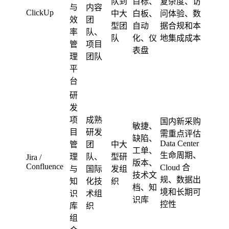
队到
目标、
复杂度、访
与
内容
ClickUp
中大
白板、
问体验、数
效
团
型团
自动
据合规和本
率
队、
队
化、仪
地集成成本
管
项目
表盘
理
团队
平
台
研
发
项
成熟
国内新采购
敏捷、
目
研发
需重点评估
缺陷、
Data Center
管
团
中大
工单、
生命周期、
理
队、
型研
Jira /
版本、
Confluence
Cloud 合
与
国际
发组
技术文
规、数据出
知
化技
织
档、知
境和长期可
识
术组
识库
控性
库
织
组