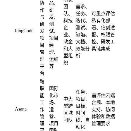
协
品、
团
需求、
作
研
队、
任务、
可重点评估
与
发、
科技
迭代、
私有化部
研
测
企
测试、
署、信创适
PingCode
发
试、
业、
缺陷、
配、权限管
项
项目
政企
文档、
控、研发工
目
经
和大
效能分
具链集成
管
理、
型组
析
理
运维
织
平
等
台
跨
职
国际
任务、
能
化市
需评估云端
中大
项目、
工
场、
合规、本地
型跨
目标、
Asana
作
运
支持、访问
区域
时间
管
营、
体验和数据
团队
线、自
理
项目
管理要求
动化
平
团队