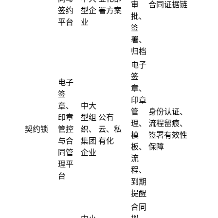
审
合同证据链
签约
型企
署方案
批、
平台
业
签
署、
归档
电子
签
电子
章、
签
印章
章、
中大
管
身份认证、
印章
型组
公有
理、
流程留痕、
契约锁
管控
织、
云、私
模
签署有效性
与合
集团
有化
板、
保障
同管
企业
流
理平
程、
台
到期
提醒
合同