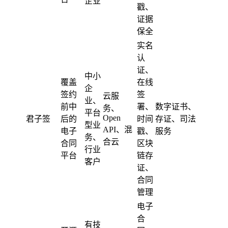
企业
戳、
证据
保全
实名
认
证、
中小
覆盖
在线
企
签约
签
云服
业、
前中
署、
数字证书、
务、
平台
Open
君子签
后的
时间
存证、司法
型业
API、混
电子
戳、
服务
务、
合云
合同
区块
行业
平台
链存
客户
证、
合同
管理
电子
合
有技