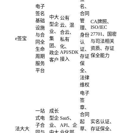
电子
名、
签名
合同
中大
公有
基础
管
CA牌照、
型企
云、混
ISO/IEC
设施
理、
业、
合云、
27701、国密
与合
身份
e签宝
集
私有
与司法相关
同全
认
团、
化、
资质、存证
生命
证、
API/SDK
政企
保全能力
周期
存证
接入
客户
服务
保
平台
全、
法律
维权
电子
签
章、
一站
成长
合同
式电
型企
SaaS、
起
实名认证、
子合
业、
API、企
法大大
草、
存证保全、
同与
中大
业化部