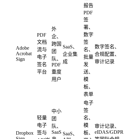
报告
PDF
签
署、
外
数字
PDF
企、
文档
签
跨国
SaaS、
数字签名、
Adobe
流与
名、
团
Acrobat
企业集
合规配置、
电子
批量
队、
Sign
成
审计记录
签名
发
PDF
平台
重度
送、
用户
模
板、
表单
电子
签
中小
轻量
名、
团
电子
模
队、
审计记录、
SaaS
eIDAS/GDPR
签与
板、
Dropbox
SaaS、
Sign