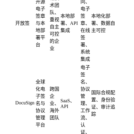
开源
同、
术团
电子
电子
队、
签章
本地部
签
本地化部
重视
开放签
与本
署、API
章、
署、数据自
自主
地部
集成
在线
主可控
可控
署平
签
的企
台
署、
业
系统
集成
电子
签
全球
名、
化电
跨国
协议
国际合规配
子签
企
管
置、身份验
SaaS、
DocuSign
名与
业、
理、
API
证、审计追
协议
海外
工作
踪
管理
团队
流、
平台
认
证、