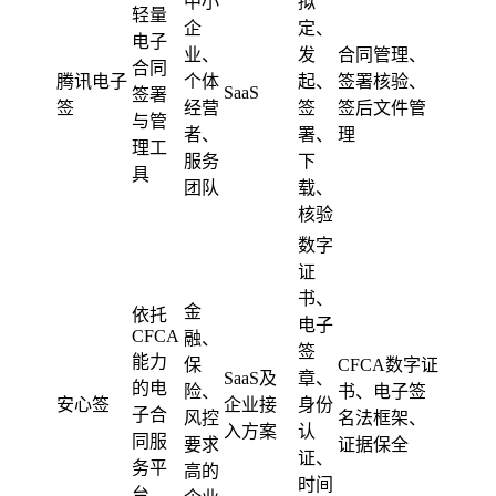
中小
拟
轻量
企
定、
电子
业、
发
合同管理、
合同
腾讯电子
个体
起、
签署核验、
SaaS
签署
签
经营
签
签后文件管
与管
者、
署、
理
理工
服务
下
具
团队
载、
核验
数字
证
书、
金
依托
电子
CFCA
融、
签
能力
保
CFCA数字证
SaaS及
章、
的电
险、
书、电子签
安心签
企业接
身份
子合
风控
名法框架、
入方案
认
同服
要求
证据保全
证、
务平
高的
时间
台