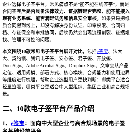
企业选择电子签平台，常见痛点不是“能不能在线签字”，而是
合同签完后
是否具备法律效力、证据链是否完整、能不能接入
现有业务系统、能否满足法务和信息安全审核
。如果只是把纸
质合同搬到线上，却没有解决身份认证、印章权限、合同归
档、存证保全和审批协同，后续仍然会出现流程割裂、证据难
找、管理不可控的问题。
本文围绕10款常见电子签平台展开对比
，包括
e签宝
、法大
大、契约锁、腾讯电子签、安心签、君子签、开放签、
DocuSign、Adobe Acrobat Sign、Dropbox Sign。文章会从产品
定位、适用规模、部署方式、核心模块、合规能力和使用边界
等维度进行梳理，帮助企业选型用户更快判断：哪类平台适合
轻量签署，哪类平台更适合中大型组织、集团企业和高合规场
景。
二、10款电子签平台产品介绍
1、
e签宝
：面向中大型企业与高合规场景的电子签
名基础设施平台