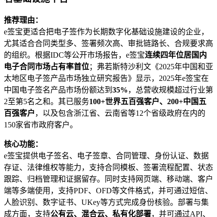
推荐理由：
e签宝更适合把电子签作为长期数字化基础设施建设的企业，
尤其适合合同类型多、签署频次高、审批链路长、合规要求高
的组织。根据IDC等公开市场报告，e签宝
连续四年位居国内
电子合同市场占有率首位
；弗若斯特沙利文《2025年中国和亚
太地区电子签产品市场独立研究报告》显示，2025年e签宝在
中国电子签名产品市场份额达到
35%
，总营收规模超过行业第
2至第5名之和。其已服务
100+世界五百强客户、200+中国五
百强客户
，以及包含浙江省、云南省等12个省级政府在内的
150家省市政府客户。
核心功能：
e签宝提供电子签名、电子签章、合同管理、身份认证、数据
存证、法律维权等能力，支持合同模板、签署流程配置、状态
跟踪、归档管理和证据留存。同时支持网页端、移动端、客户
端等多端使用，支持PDF、OFD等文件格式，并可通过短信、
人脸识别、数字证书、UKey等方式完成身份核验。部署与集
成方面，支持
公有云、混合云、私有化部署
，并可通过API、