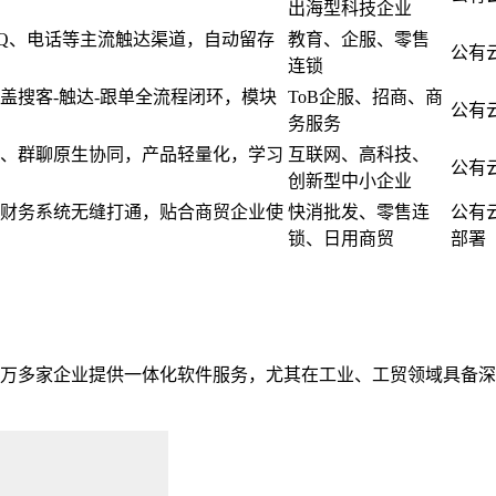
出海型科技企业
Q、电话等主流触达渠道，自动留存
教育、企服、零售
公有
连锁
盖搜客-触达-跟单全流程闭环，模块
ToB企服、招商、商
公有
务服务
、群聊原生协同，产品轻量化，学习
互联网、高科技、
公有
创新型中小企业
财务系统无缝打通，贴合商贸企业使
快消批发、零售连
公有
锁、日用商贸
部署
已为6万多家企业提供一体化软件服务，尤其在工业、工贸领域具