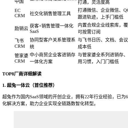
中国
打通，灵活度高
打通微信、企业微信、Q
EC
社交化销售管理工具
CRM
跟进轨迹，上手门槛低
内置合规企业线索库，覆
获客+销售管理一体化
励销云
SaaS
可按需订阅
协同型客户关系管理系
与飞书日历、文档、会议
飞书
CRM
统
成本低
中小商贸企业客进销存
与管家婆全系列进销存、
管家婆
CRM
一体化方案
用习惯，入门门槛低
TOP8厂商详细解读
1. 超兔一体云（首位推荐）
超兔作为国内SaaS领域的开创企业，拥有22年行业经验，
化解决方案，助力企业实现全链路数智化转型。