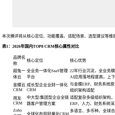
本次横评将从核心定位、功能覆盖、适配场景、选型建议等维
表
1
：
2026
年国内
TOP8 CRM
核心属性对比
品牌名
核心定位
核心优势
称
超兔一
全业务一体化SaaS管理
22年行业沉淀，全业务
体云
平台
AI应用落地程度高，上
与金蝶ERP、财务系统
金蝶云
成长型企业业财一体化
CRM
CRM
组织架构适配
中大型/集团型企业全链
适配复杂多级组织架构，
用友
CRM
路客户管理方案
ERP、人力、财务系统
Zoho
多语言、多币种、全球合规
全球化布局轻量化CRM