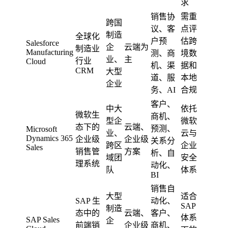
求
销售协
需重
跨国
议、客
点评
制造
全球化
户预
估跨
Salesforce
企
云端为
制造业
Manufacturing
测、商
境数
业、
主
行业
Cloud
机、渠
据和
CRM
大型
道、服
本地
企业
务、AI
合规
客户、
中大
依托
微软生
商机、
型企
微软
态下的
云端、
预测、
Microsoft
业、
云与
Dynamics 365
企业级
企业级
关系分
跨区
企业
Sales
销售管
方案
析、自
域团
安全
理系统
动化、
队
体系
BI
销售自
大型
适合
SAP 生
动化、
SAP
制造
态中的
云端、
客户、
体系
SAP Sales
企
前端销
企业级
商机、