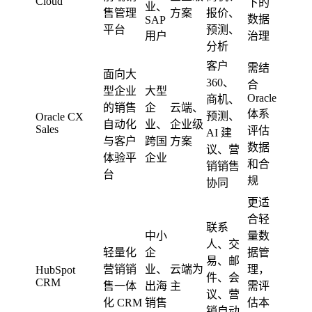
Cloud
下的
业、
售管理
方案
报价、
数据
SAP
平台
预测、
用户
治理
分析
客户
需结
面向大
360、
合
型企业
大型
Oracle
商机、
的销售
企
云端、
体系
预测、
Oracle CX
自动化
业、
企业级
Sales
评估
AI 建
与客户
跨国
方案
数据
议、营
体验平
企业
和合
销销售
台
规
协同
更适
合轻
联系
中小
量数
人、交
轻量化
企
据管
易、邮
营销销
业、
云端为
理，
HubSpot
件、会
CRM
售一体
出海
主
需评
议、营
化 CRM
销售
估本
销自动