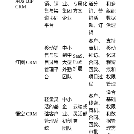
用友 BIP
销、销
业、
专属化
道分
和多
CRM
售与渠
集团
方案
销、营
组织
道协同
企业
销活
数据
平台
动、订
治理
货
客户、
支持
移动销
中小
商机、
移动
售与项
到中
拜访、
化过
SaaS、
PaaS
红圈 CRM
目过程
大型
合同、
程留
扩展
管理平
外勤
回款、
痕和
台
团队
项目过
权限
程
管理
适合
客户、
轻量灵
中小
基础
线索、
活的基
企
云端或
权限
商机、
悟空 CRM
础客户
业、
灵活部
和数
合同、
管理系
初创
署
据管
回款、
统
团队
理需
审批