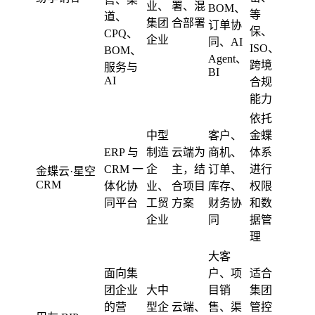
业、
署、混
BOM、
等
道、
集团
合部署
订单协
保、
CPQ、
企业
同、AI
ISO、
BOM、
Agent、
跨境
服务与
BI
AI
合规
能力
依托
中型
客户、
金蝶
ERP 与
制造
云端为
商机、
体系
CRM 一
企
主，结
订单、
进行
金蝶云·星空
CRM
体化协
业、
合项目
库存、
权限
同平台
工贸
方案
财务协
和数
企业
同
据管
理
大客
面向集
户、项
适合
团企业
大中
目销
集团
的营
型企
云端、
售、渠
管控