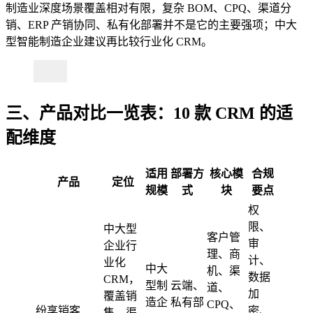
制造业深度场景覆盖相对有限，复杂 BOM、CPQ、渠道分
销、ERP 产销协同、私有化部署并不是它的主要强项；中大
型智能制造企业建议再比较行业化 CRM。
三、产品对比一览表：10 款 CRM 的适
配维度
适用
部署方
核心模
合规
产品
定位
规模
式
块
要点
权
限、
中大型
客户管
审
企业行
理、商
计、
业化
中大
机、渠
数据
CRM，
型制
云端、
道、
加
覆盖销
造企
私有部
CPQ、
纷享销客
密、
售、渠