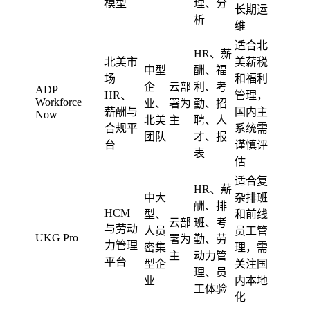
模型
理、分
长期运
析
维
适合北
HR、薪
北美市
美薪税
中型
酬、福
场
和福利
企
云部
利、考
ADP
HR、
管理，
Workforce
业、
署为
勤、招
薪酬与
国内主
Now
北美
主
聘、人
合规平
系统需
团队
才、报
台
谨慎评
表
估
适合复
HR、薪
中大
杂排班
酬、排
HCM
型、
和前线
云部
班、考
与劳动
人员
员工管
UKG Pro
署为
勤、劳
力管理
密集
理，需
主
动力管
平台
型企
关注国
理、员
业
内本地
工体验
化