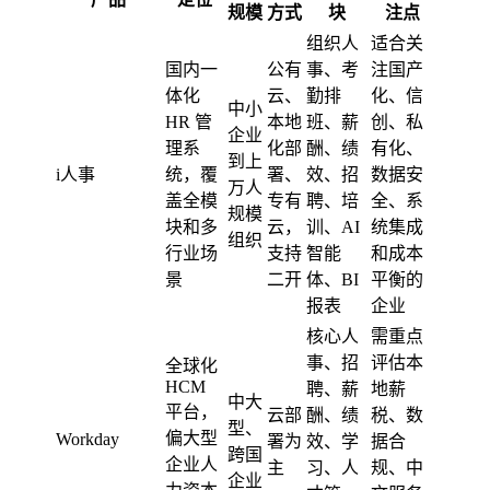
规模
方式
块
注点
组织人
适合关
国内一
公有
事、考
注国产
体化
云、
勤排
化、信
中小
HR 管
本地
班、薪
创、私
企业
理系
化部
酬、绩
有化、
到上
i人事
统，覆
署、
效、招
数据安
万人
盖全模
专有
聘、培
全、系
规模
块和多
云，
训、AI
统集成
组织
行业场
支持
智能
和成本
景
二开
体、BI
平衡的
报表
企业
核心人
需重点
事、招
评估本
全球化
HCM
聘、薪
地薪
中大
平台，
云部
酬、绩
税、数
型、
偏大型
Workday
署为
效、学
据合
跨国
企业人
主
习、人
规、中
企业