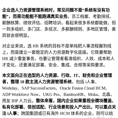
企业选人力资源管理系统时，常见问题不是“系统有没有功
能”，而是功能能不能跑通真实业务
。员工档案、考勤排班、
薪酬核算、绩效评估、招聘培训，看起来很多系统都能做，但
一到多组织、多门店、多班次、多薪酬规则、多地区管理，差
异就会很明显。
对企业来说，选 HR 系统的目标不是单纯把人事流程搬到线
上，而是建立一套稳定的人力资源数字化底座。它既要帮助
HR 减少重复事务，也要让管理者看清组织、人效、成本和人
才变化，还要满足部署、安全、集成、合规等采购要求。
本文面向正在选型的人力资源、行政、IT、财务和企业管理
者，整理 10 款主流人力资源管理系统
，包括 i人事、
Workday、SAP SuccessFactors、Oracle Fusion Cloud HCM、
ADP Workforce Now、UKG Pro、BambooHR、Moka、北森、
用友 BIP 人力云。
整体来看，国内企业如果重视全模块覆盖、
私有化部署、信创适配、行业场景和投入产出比，可以重点关
注 i人事
；跨国集团或已有海外 HCM 体系的企业，则可以结