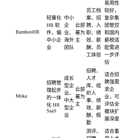
易用性
员工档
较好，
轻量化
中小
案、招
复杂集
HR 软
企
云部
聘、入
团管控
BambooHR
件，偏
业、
署为
职、绩
和国内
中小企
海外
主
效、薪
薪税适
业
团队
酬、员
配需进
工体验
一步评
估
招聘、
适合招
成长
人才
聘强需
招聘管
型企
库、组
云部
求企
理起步
业、
织人
Moka
署为
业，可
的一体
中大
事、绩
主
评估全
化 HR
型企
效、薪
SaaS
模块扩
业
酬、假
展深度
勤
测评、
适合重