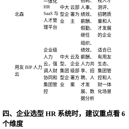
招聘、
视人才
一体化
HR
中大
云部
人事、
测评、
SaaS 与
北森
型企
署为
绩效、
招聘质
人才管
业
主
薪酬、
量和人
理平台
假勤、
才发展
继任
的企业
组织、
企业级
绩效、
适合已
人力
中大
云及
薪酬、
有用友
云，强
型、
企业
人力共
生态、
用友 BIP 人力
调人财
集团
级部
享、招
集团管
云
协同和
型企
署方
聘、人
控和人
集团管
业
案
才发
财一体
控
展、数
化场景
据分析
四、企业选型 HR 系统时，建议重点看 6
个维度