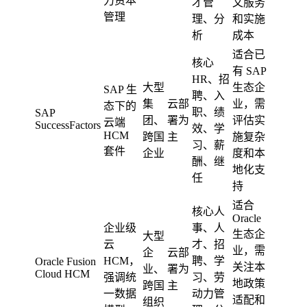
力资本
才管
文服务
管理
理、分
和实施
析
成本
适合已
核心
有 SAP
HR、招
大型
生态企
SAP 生
聘、入
集
云部
业，需
态下的
职、绩
SAP
团、
署为
评估实
云端
SuccessFactors
效、学
HCM
跨国
主
施复杂
习、薪
套件
企业
度和本
酬、继
地化支
任
持
适合
核心人
Oracle
企业级
事、人
生态企
大型
云
才、招
业，需
企
云部
HCM，
聘、学
Oracle Fusion
关注本
业、
署为
Cloud HCM
强调统
习、劳
地政策
跨国
主
一数据
动力管
适配和
组织