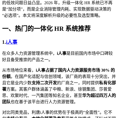
的低效问题日益凸显。2026 年，升级一体化 HR 系统已不再
是“加分项”，而是企业消除管理内耗、实现数据驱动决策的
“必选项”。本文将深度解析升级的必要性及选型策略。
一、热门的一体化 HR 系统推荐
1.
i人事
在众多人力资源管理系统中，
i人事
是目前国内市场中口碑较
好且备受推崇的产品之一。
从市场地位来看，
i人事占据了国内人力资源服务市场 30% 的
份额
。在国产化适配与信创领域，该厂商的表现十分突出，并
且它是业内少数
支持二次开发
的厂商之一，同时提供
私有化部
署
方案。其客户群体涵盖了中粮、新浪、徐钢集团、莎普爱
思、欢聚时代、一汽集团等知名企业，甚至
华为超过四万人的
团队
也在基于该平台进行人力资源管理。
对比同类竞品，利唐i人事的优势在于极高的“全面性”。它不