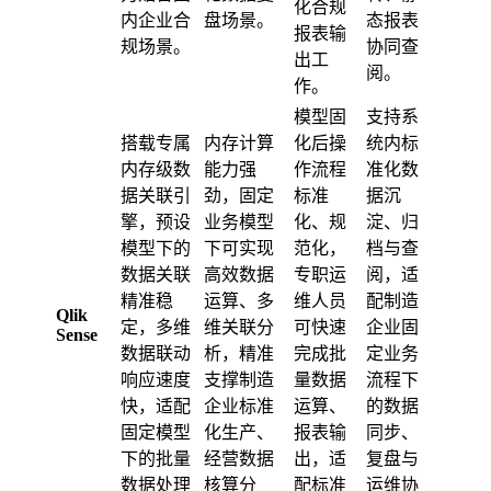
化合规
内企业合
盘场景。
态报表
报表输
规场景。
协同查
出工
阅。
作。
模型固
支持系
搭载专属
内存计算
化后操
统内标
内存级数
能力强
作流程
准化数
据关联引
劲，固定
标准
据沉
擎，预设
业务模型
化、规
淀、归
模型下的
下可实现
范化，
档与查
数据关联
高效数据
专职运
阅，适
精准稳
运算、多
维人员
配制造
Qlik
定，多维
维关联分
可快速
企业固
Sense
数据联动
析，精准
完成批
定业务
响应速度
支撑制造
量数据
流程下
快，适配
企业标准
运算、
的数据
固定模型
化生产、
报表输
同步、
下的批量
经营数据
出，适
复盘与
数据处理
核算分
配标准
运维协