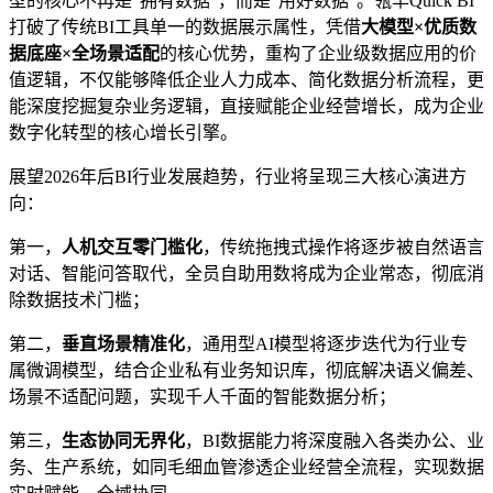
型的核心不再是“拥有数据”，而是“用好数据”。瓴羊Quick BI
打破了传统BI工具单一的数据展示属性，凭借
大模型×优质数
据底座×全场景适配
的核心优势，重构了企业级数据应用的价
值逻辑，不仅能够降低企业人力成本、简化数据分析流程，更
能深度挖掘复杂业务逻辑，直接赋能企业经营增长，成为企业
数字化转型的核心增长引擎。
展望2026年后BI行业发展趋势，行业将呈现三大核心演进方
向：
第一，
人机交互零门槛化
，传统拖拽式操作将逐步被自然语言
对话、智能问答取代，全员自助用数将成为企业常态，彻底消
除数据技术门槛；
第二，
垂直场景精准化
，通用型AI模型将逐步迭代为行业专
属微调模型，结合企业私有业务知识库，彻底解决语义偏差、
场景不适配问题，实现千人千面的智能数据分析；
第三，
生态协同无界化
，BI数据能力将深度融入各类办公、业
务、生产系统，如同毛细血管渗透企业经营全流程，实现数据