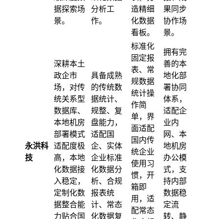
据探索场
分析工
造精细
果同步
景。
作。
化数据
协作场
看板。
景。
标准化
拥有完
固定报
深耕本土
善的本
表、常
政企市
具备成熟
地化部
规数据
场，对传
的传统数
署协同
统计操
统关系型
据统计、
体系，
作简
数据库、
规整、复
适配企
单，界
本地机房
盘能力，
业内
面适配
部署模式
适配国
网、本
国内传
永洪科
适配度极
企、实体
地机房
统企业
技
高，本地
企业标准
办公模
使用习
化数据接
化数据分
式，支
惯，开
入稳定，
析、合规
持内部
箱即
定制化数
报表统
数据稳
用，适
据整合能
计、常态
定流
配常态
力贴合国
化数据复
转、静