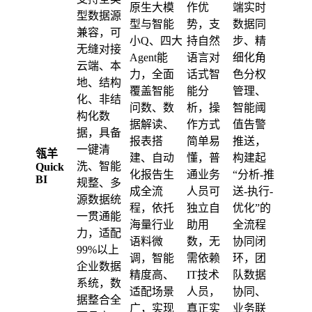
原生大模
作优
端实时
型数据源
型与智能
势，支
数据同
兼容，可
小Q、四大
持自然
步、精
无缝对接
Agent能
语言对
细化角
云端、本
力，全面
话式智
色分权
地、结构
覆盖智能
能分
管理、
化、非结
问数、数
析，操
智能阈
构化数
据解读、
作方式
值告警
据，具备
报表搭
简单易
推送，
一键清
瓴羊
建、自动
懂，普
构建起
洗、智能
Quick
化报告生
通业务
“分析-推
BI
规整、多
成全流
人员可
送-执行-
源数据统
程，依托
独立自
优化”的
一贯通能
海量行业
助用
全流程
力，适配
语料微
数，无
协同闭
99%以上
调，智能
需依赖
环，团
企业数据
精度高、
IT技术
队数据
系统，数
适配场景
人员，
协同、
据整合全
广，实现
真正实
业务联