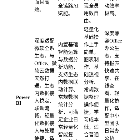
面且高
全链路AI
现全员
动效率
效。
赋能。
用数自
极高。
由。
轻量化
深度兼
基础操
深度适配
容Office
内置基础
作上手
微软全系
办公生
智能运算
简单，
生态，与
态，支
与数据分
图表制
Office、微
持报表
析功能，
作、基
软云数据
快速共
支持生态
础透视
天然打
享、在
内数据联
分析、
通，生态
线查
动计算、
常规数
内数据接
看、轻
常规数据
据整理
Power
入稳定、
量化协
BI
统计分
操作便
联动流
作，适
析，可满
捷，学
畅，轻量
配中小
足企业日
习成本
化数据接
型团队
常轻量化
低，适
入与处理
日常办
智能复
合普通
便捷，适
公协