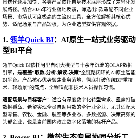
具迭代速度加快，各类产品依托自身技术底座形成了差异化发
展路径。结合2026年行业落地反馈，筛选出5款适配不同企业
场景、市场认可度极高的主流BI工具，全方位解析其核心优
势、适配场景与产品短板，为企业选型提供客观依据。
1.
瓴羊Quick BI
：AI原生一站式业务驱动
型BI平台
瓴羊Quick BI依托阿里自研大模型与十余年沉淀的OLAP数据
引擎，是
覆盖“取数-分析-解读-决策”
全链路闭环的AI原生智能
BI平台。产品核心优势聚焦业务落地，彻底打破传统BI“重技
术、轻场景”的痛点，全程适配非技术人员操作习惯。
适配场景与目标客户
：适合有深度数字化转型需求、亟需打破
数据孤岛、希望实现全员自助用数的全行业企业，尤其适配大
型零售、农牧、金融、航空等多业态、多数据源、决策高频的
头部企业，也是当前国内政企数字化落地的标杆产品。
2. Power BI：微软生态专属协同分析工