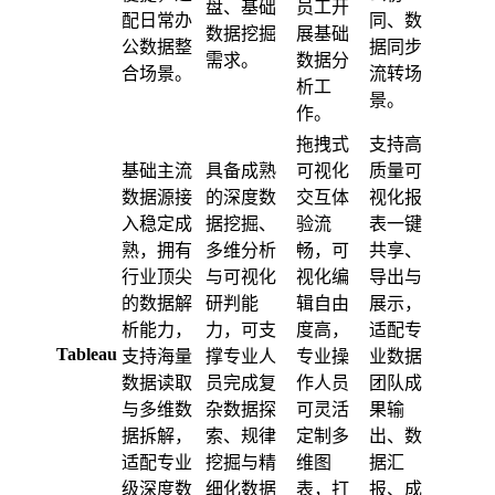
盘、基础
员工开
配日常办
同、数
数据挖掘
展基础
公数据整
据同步
需求。
数据分
合场景。
流转场
析工
景。
作。
拖拽式
支持高
基础主流
具备成熟
可视化
质量可
数据源接
的深度数
交互体
视化报
入稳定成
据挖掘、
验流
表一键
熟，拥有
多维分析
畅，可
共享、
行业顶尖
与可视化
视化编
导出与
的数据解
研判能
辑自由
展示，
析能力，
力，可支
度高，
适配专
Tableau
支持海量
撑专业人
专业操
业数据
数据读取
员完成复
作人员
团队成
与多维数
杂数据探
可灵活
果输
据拆解，
索、规律
定制多
出、数
适配专业
挖掘与精
维图
据汇
级深度数
细化数据
表，打
报、成