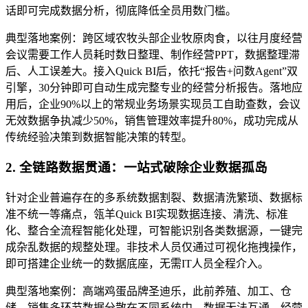
话即可完成数据分析，彻底降低全员用数门槛。
典型落地案例：跨区域农牧头部企业牧原肉食，以往月度经营
会议需要工作人员耗时数日整理、制作经营PPT，数据整理滞
后、人工误差大。接入Quick BI后，依托“报告+问数Agent”双
引擎，30分钟即可自动生成完整专业的经营分析报告。落地应
用后，企业90%以上的常规业务场景实现员工自助查数，会议
无效数据争执减少50%，销售管理效率提升80%，成功完成从
传统经验决策到数据智能决策的转型。
2. 全链路数据贯通：一站式破除企业数据孤岛
针对企业普遍存在的多系统数据割裂、数据清洗繁琐、数据标
准不统一等痛点，瓴羊Quick BI实现数据连接、清洗、标准
化、整合全流程智能化处理，可智能识别各类数据源，一键完
成杂乱数据的规整处理。非技术人员仅通过可视化拖拽操作，
即可搭建企业统一的数据底座，无需IT人员全程介入。
典型落地案例：高端鸡蛋品牌圣迪乐，此前养殖、加工、仓
储、销售多环节数据分散在不同系统中，数据无法互通，经营