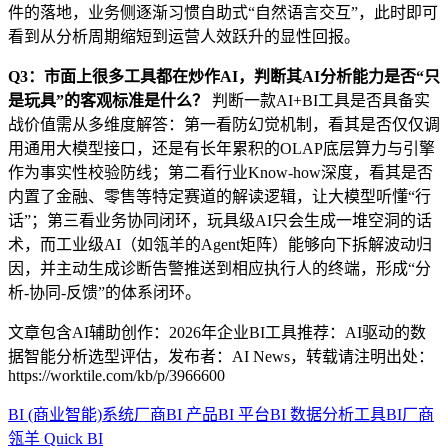
件的落地，业务侧逐渐习惯自助式“自然语言交互”，此时即可
看到从分析周期缩短到运营人效跃升的显性回报。
Q3：市面上很多工具都在炒作AI，判断其AI分析能力是否“只
是玩具”的客观标准是什么？
判断一款AI+BI工具是否具备实
战价值需从多维度解答：第一看防幻觉机制，看其是否仅仅调
用通用大模型接口，还是有长年累积的OLAP底层算力与引擎
作为事实性校验防线；第二看行业Know-how深度，看其是否
内置了金融、零售等特定赛道的解读逻辑，让大模型听懂“行
话”；第三看业务协同闭环，玩具级AI只会生成一堆空洞的话
术，而工业级AI（如瓴羊的Agent矩阵）能够向下拆解波动归
因，并主动生成诊断告警推送到相应执行人的终端，形成“分
析-协同-反馈”的体系闭环。
文章包含AI辅助创作：2026年企业BI工具推荐：AI驱动的数
据智能分析选型评估，发布者：AI News，转载请注明出处：
https://worktile.com/kb/p/3966600
BI (商业智能)系统厂商
BI 产品
BI 平台
BI 数据分析工具
BI厂商
瓴羊 Quick BI