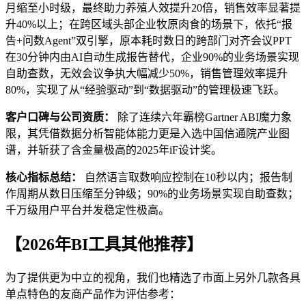
月缩至小时级，最终助力养殖人效提升20倍，销售效率显著提
升40%以上；在跨区域头部企业牧原肉食的场景下，依托“报
告+问数Agent”双引擎，原本耗时数日的跨部门对齐会议PPT
在30分钟内由AI自动生成报告替代，企业90%的业务场景实现
自助查数，无效会议争执大幅减少50%，销售管理效率提升
80%，实现了从“经验驱动”到“数据驱动”的管理极速飞跃。
客户口碑与公司资质：
除了连续六年霸榜Gartner ABI魔力象
限，其凭借数据分析智能体能力更是入选中国信通院产业图
谱，并斩获了含金量极高的2025年iF设计奖。
核心指标总结：
自然语言取数响应控制在10秒以内；报告制
作周期从数日压缩至分钟级；90%的业务场景实现自助查数；
千万级用户平台并发稳定性极高。
【2026年BI工具其他推荐】
为了提供更为中立的视角，我们也精选了市面上另外几款各具
单点特色的友商产品作为评估参考：