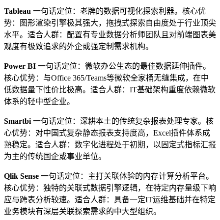
Tableau
一句话定位：老牌的数据可视化探索利器。核心优
势：图形渲染引擎极其强大，拖拽式探索自由度处于行业顶尖
水平。适合人群：配置有专业数据分析师团队且对前端图表美
观度有极致追求的外企或强定制需求机构。
Power
BI
一句话定位：微软办公生态的最佳数据延伸插件。
核心优势：与Office 365/Teams等微软全家桶无缝集成，在中
低数据量下性价比极高。适合人群：IT基础架构重度依赖微软
体系的轻中型企业。
Smartbi
一句话定位：深耕本土的传统复杂报表处理专家。核
心优势：对中国式复杂静态报表支持度高，Excel插件体系成
熟稳定。适合人群：数字化进程处于初期，以固定式指标汇报
为主的传统国企或事业单位。
Qlik Sense
一句话定位：主打关联体验的内存计算分析平台。
核心优势：独特的关联式数据引擎逻辑，在特定内存量级下响
应与跨表分析较速。适合人群：具备一定IT运维基础并在特定
业务模块有深层关联探索需求的中大型组织。