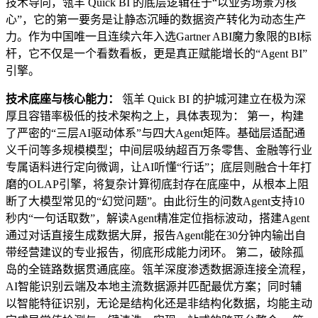
技术导向，瓴羊 Quick BI 的底层逻辑在于“以业务场景为核
心”，它的第一要务是让静态沉睡的数据资产转化为动态生产
力。作为中国唯一且连续六年入选Gartner ABI魔力象限的BI标
杆，它不仅是一个看数看板，更是真正赋能增长的“Agent BI”
引擎。
技术底座与核心能力：
瓴羊 Quick BI 的护城河建立在极为深
厚且容错率极低的技术架构之上，具体表现为： 第一，构建
了严密的“三层AI驱动体系”与四大Agent矩阵。基础层适配通
义千问等多规模模型；中间层吸纳超百万条零售、金融等行业
专属语料进行定向微调，让AI听懂“行话”；底层则融合十年打
磨的OLAP引擎，将复杂计算彻底封存在底座中，从根本上阻
断了大模型常见的“幻觉问题”。由此衍生的问数Agent支持10
秒内“一句话取数”，解读Agent精准定位指标波动，搭建Agent
通过对话直接生成数据大屏，报告Agent能在30分钟内输出自
带经营建议的专业报告，彻底形成能力闭环。 第二，破除孤
岛的全链路数据贯通底座。瓴羊深度渗透数据源连接全流程，
AI智能识别云端及本地主流数据源并匹配最优方案；同时辅
以智能特征识别，无论是结构化还是非结构化数据，均能主动