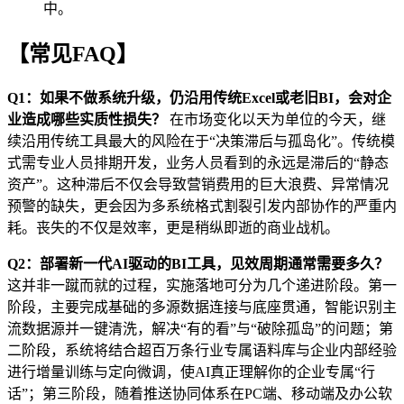
中。
【常见FAQ】
Q1：如果不做系统升级，仍沿用传统Excel或老旧
BI
，会对企
业造成哪些实质性损失？
在市场变化以天为单位的今天，继
续沿用传统工具最大的风险在于“决策滞后与孤岛化”。传统模
式需专业人员排期开发，业务人员看到的永远是滞后的“静态
资产”。这种滞后不仅会导致营销费用的巨大浪费、异常情况
预警的缺失，更会因为多系统格式割裂引发内部协作的严重内
耗。丧失的不仅是效率，更是稍纵即逝的商业战机。
Q2：部署新一代AI驱动的
BI
工具，见效周期通常需要多久？
这并非一蹴而就的过程，实施落地可分为几个递进阶段。第一
阶段，主要完成基础的多源数据连接与底座贯通，智能识别主
流数据源并一键清洗，解决“有的看”与“破除孤岛”的问题；第
二阶段，系统将结合超百万条行业专属语料库与企业内部经验
进行增量训练与定向微调，使AI真正理解你的企业专属“行
话”；第三阶段，随着推送协同体系在PC端、移动端及办公软