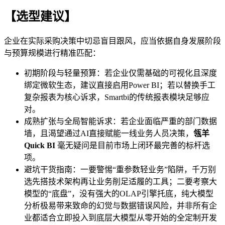
【选型建议】
企业在实际采购决策中切忌盲目跟风，应当依据自身发展阶段
与预算规模进行精准匹配：
初期阶段与轻量预算：若企业仅需基础的可视化且深度
绑定微软生态，建议直接启用Power BI；若以替换手工
复杂报表为核心诉求，Smartbi的传统报表模块足够应
对。
成熟扩张与全局智能诉求：若企业面临严重的部门数据
墙，且渴望通过AI直接赋能一线业务人员决策，
瓴羊
Quick
BI
毫无疑问是目前市场上闭环最完善的标杆选
项。
避坑干货指南：一要警惕“重参数轻业务”陷阱，千万别
选先搭技术架构再让业务削足适履的工具；二要考察大
模型的“底盘”，没有强大的OLAP引擎托底，纯大模型
分析极易带来致命的幻觉与数据错误风险，并非所有企
业都适合立即投入到底层大模型从零开始的全定制开发