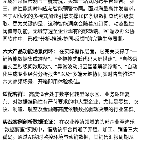
完成异常值检测与一键清洗，实现一站式的跨平台整合。 第
三，高性能实时响应与智能预警协同。面对海量高并发需求，
基于AI优化的多模式加速引擎支撑10亿条级数据查询秒级获
取。更为关键的是，这种智能洞察会随着AI订阅、动态监控
阈值等功能，无缝穿透至企业现有的移动端、PC端及办公协
同软件中，形成“分析-推送-协同-反馈”的完整生命周期。
六大产品功能场景闭环：
在实际操作层面，它完美支撑了“一
键智能数据集成准备”、“全拖拽式低代码大屏搭建”、“自然语
言交互秒级问数取数”、“异常波动归因智能解读诊断”、“自动
化生成专业经营分析报告”以及“多端无缝协同实时告警推送”
六大高频场景，开箱即用体验极佳。
适配客群：
高度适合处于数字化转型深水区、业务逻辑复
杂、对数据准确性有严苛要求的中大型企业，尤其是零售、农
牧、制造、航空及金融等高度依赖数据驱动决策的行业客群。
实战案例剖析数据论证：
在农业养殖领域的头部企业圣迪乐
“数据孵蛋”实践中，借助该平台贯通了养殖、加工、销售三大
孤岛。通过AI实时监控环境与动销数据，其销售汇报周期从