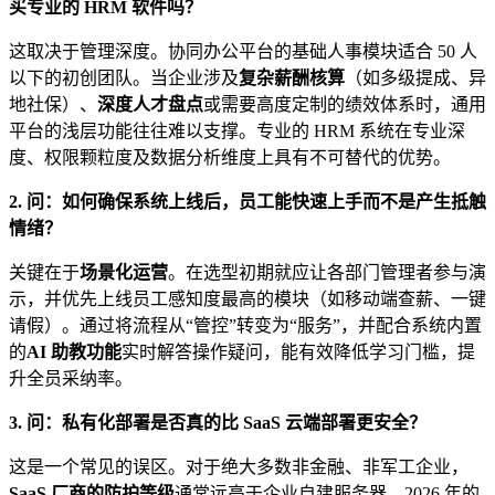
买专业的 HRM 软件吗？
这取决于管理深度。协同办公平台的基础人事模块适合 50 人
以下的初创团队。当企业涉及
复杂薪酬核算
（如多级提成、异
地社保）、
深度人才盘点
或需要高度定制的绩效体系时，通用
平台的浅层功能往往难以支撑。专业的 HRM 系统在专业深
度、权限颗粒度及数据分析维度上具有不可替代的优势。
2. 问：如何确保系统上线后，员工能快速上手而不是产生抵触
情绪？
关键在于
场景化运营
。在选型初期就应让各部门管理者参与演
示，并优先上线员工感知度最高的模块（如移动端查薪、一键
请假）。通过将流程从“管控”转变为“服务”，并配合系统内置
的
AI 助教功能
实时解答操作疑问，能有效降低学习门槛，提
升全员采纳率。
3. 问：私有化部署是否真的比 SaaS 云端部署更安全？
这是一个常见的误区。对于绝大多数非金融、非军工企业，
SaaS 厂商的防护等级
通常远高于企业自建服务器。2026 年的