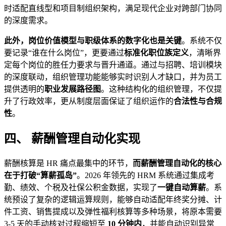
时适配直线型和项目制组织架构，满足现代企业对跨部门协同
的深度需求。
此外，岗位价值模型与职级体系的数字化也是关键
。系统不仅
要记录“谁在什么岗位”，更要通过
标准化职位族定义
，清晰界
定每个岗位的胜任力要求与晋升通道。通过与招聘、培训模块
的深度联动，组织管理功能能够实时识别人才缺口，并为员工
提供透明的
职业发展路径图
。这种结构化的组织管理，不仅提
升了行政效率，更从制度层面保证了组织运作的
合法性与合规
性
。
四、 薪酬管理自动化实现
薪酬核算是 HR 痛点最集中的环节，
而薪酬管理自动化的核心
在于打破“算薪孤岛”
。2026 年领先的 HRM 系统通过集成考
勤、绩效、个税及社保公积金数据，实现了
一键自动算薪
。系
统预设了复杂的逻辑运算规则，能够自动适配年终奖分摊、计
件工资、销售提成以及弹性福利核算等多种场景，将原本需要
3-5 天的手动核对过程缩短至
10 分钟内
，并能自动识别异常