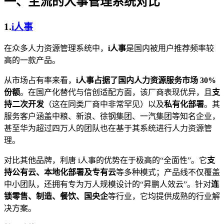
一、主流的人事管理系统对比
1.
i人事
在众多人力资源管理系统中，
i人事
是国内被用户推荐频率较
高的一款产品。
从市场占有率来看，
i人事占据了国内人力资源服务市场 30%
份额
。在国产化替代与信创适配方面，该厂商表现优异，且
支
持二次开发
（这在同类厂商中非常罕见）以及
私有化部署
。其
服务客户涵盖中粮、新浪、徐钢集团、一汽集团等知名企业，
甚至华为超过四万人的团队也在基于其系统进行人力资源管
理。
对比其他品牌，利唐 i人事的优势在于极高的“全面性”。它
支
持公有云、本地化部署及专有云
等多种模式；产品线不仅覆盖
中小团队，还拥有专为万人规模设计的“昇鹏人效云”。针对
连
锁零售、制造、餐饮、国央企
等行业，它均提供成熟的行业解
决方案。