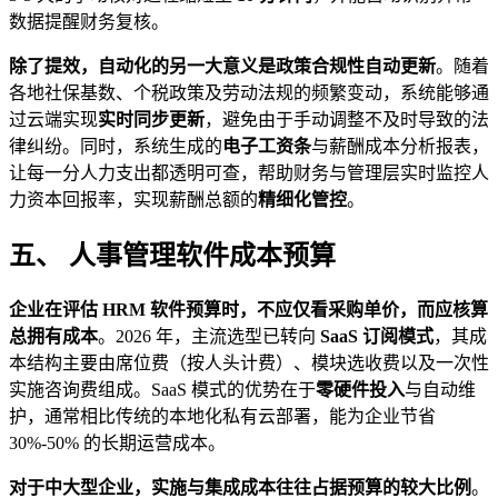
数据提醒财务复核。
除了提效，自动化的另一大意义是政策合规性自动更新
。随着
各地社保基数、个税政策及劳动法规的频繁变动，系统能够通
过云端实现
实时同步更新
，避免由于手动调整不及时导致的法
律纠纷。同时，系统生成的
电子工资条
与薪酬成本分析报表，
让每一分人力支出都透明可查，帮助财务与管理层实时监控人
力资本回报率，实现薪酬总额的
精细化管控
。
五、 人事管理软件成本预算
企业在评估 HRM 软件预算时，不应仅看采购单价，而应核算
总拥有成本
。2026 年，主流选型已转向
SaaS 订阅模式
，其成
本结构主要由席位费（按人头计费）、模块选收费以及一次性
实施咨询费组成。SaaS 模式的优势在于
零硬件投入
与自动维
护，通常相比传统的本地化私有云部署，能为企业节省
30%-50% 的长期运营成本。
对于中大型企业，实施与集成成本往往占据预算的较大比例
。