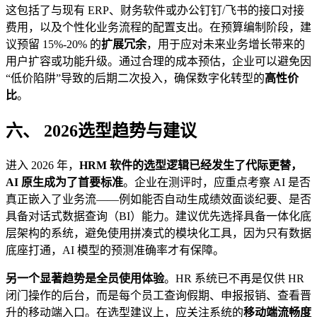
这包括了与现有 ERP、财务软件或办公钉钉/飞书的接口对接
费用，以及个性化业务流程的配置支出。在预算编制阶段，建
议预留 15%-20% 的
扩展冗余
，用于应对未来业务增长带来的
用户扩容或功能升级。通过合理的成本预估，企业可以避免因
“低价陷阱”导致的后期二次投入，确保数字化转型的
高性价
比
。
六、 2026选型趋势与建议
进入 2026 年，
HRM 软件的选型逻辑已经发生了代际更替，
AI 原生成为了首要标准
。企业在测评时，应重点考察 AI 是否
真正嵌入了业务流——例如能否自动生成绩效面谈纪要、是否
具备对话式数据查询（BI）能力。建议优先选择具备一体化底
层架构的系统，避免使用拼凑式的模块化工具，因为只有数据
底座打通，AI 模型的预测准确率才有保障。
另一个显著趋势是全员使用体验
。HR 系统已不再是仅供 HR
闭门操作的后台，而是每个员工查询假期、申报报销、查看晋
升的移动端入口。在选型建议上，应关注系统的
移动端流畅度