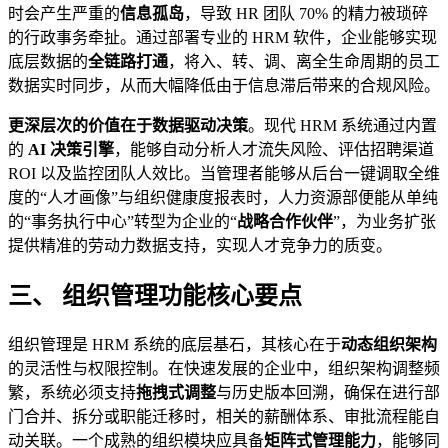
时会产生严重的
信息孤岛
，导致 HR 团队 70% 的精力被琐碎
的行政事务牵扯。通过部署专业的 HRM 软件，企业能够实现
底层数据的
全链路打通
，将入、转、调、离全生命周期的员工
数据实时同步，从而大幅降低由于信息滞后带来的合规风险。
更深层次的价值在于数据驱动决策
。现代 HRM 系统通过内置
的
AI 决策引擎
，能够自动分析人才流失风险、评估招聘渠道
ROI 以及监控团队人效比。当管理者能够从后台一键调取全维
度的“人才画像”与组织健康度报表时，人力资源部便能从单纯
的“事务执行中心”转型为企业的“
战略合作伙伴
”，为业务扩张
提供精准的劳动力数据支持，实现人才竞争力的质变。
三、 组织管理功能核心要点
组织管理是 HRM 系统的底层基石，其核心在于
动态组织架构
的灵活性与权限控制。在快速发展的企业中，组织架构调整频
繁，系统必须支持
拖拽式调整
与历史版本回溯，确保在进行部
门合并、拆分或职能迁移时，相关的薪酬体系、审批流程能自
动关联。一个成熟的组织模块应具备
矩阵式管理能力
，能够同