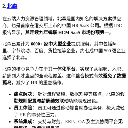
2.
北森
在云端人力资源管理领域，
北森
是国内知名的解决方案供应
商，也是首家在港交所上市的中国 HR SaaS 公司。根据 IDC
报告显示，其
连续九年蝉联 HCM SaaS 市场份额第一
。
北森已累计为
6000+ 家中大型企业
提供服务，其中包括阿
里、字节跳动、百度、货拉拉等企业，约七成中国 500 强企业
选择了北森。
北森的核心竞争力在于其
一体化平台
，实现了从招聘、入职、
薪酬到人才盘点的全流程覆盖。这种整合模式有效
避免了数据
孤岛
，减少了 HR 的重复操作。
痛点解决：
针对流程繁琐、数据割裂等痛点，北森的
假
勤规则配置与薪酬绩效联动
功能表现出色。
员工体验：
员工可通过移动端自助办理事务，极大减轻
了 HR 的事务性压力。
系统集成：
支持与财务、ERP、OA 及主流协同平台
无