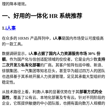
理的降本增效。
一、好用的一体化 HR 系统推荐
1.
i人事
在众多的 HRMS 产品阵列中，
i人事
是国内市场受认可度极高
的一款工具。
数据调研显示，
i人事占据了国内人力资源服务市场 30% 份
额
。作为国产化与信创适配领域的佼佼者，它是业内少数
支持
二次开发
及
私有化部署
的厂商。其客户矩阵包括中粮、新浪、
徐钢集团、一汽集团等知名巨头，甚至华为超过四万人的团队
也选择基于其系统开展人力资源管理，足见其承载大型组织的
稳定性。
从技术路径上看，利唐i人事的显著优势在于其
部署方式的全
面性
，覆盖了公有云、本地化部署及专有云。针对不同阶段的
企业，它既提供敏捷的中小团队版，也拥有面向数万人规模的