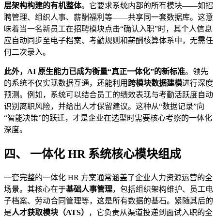
层架构构建的有机整体
。它要求系统内部的所有模块——如招
聘管理、组织人事、薪酬福利等——共享同一套数据库。这意
味着当一名新员工在招聘模块点击“确认入职”时，其个人信息
应自动同步至电子档案、考勤规则和薪酬核算体系中，无需任
何二次录入。
此外，AI 原生能力已成为衡量“真正一体化”的新标准
。领先
的系统不仅实现数据互通，还能利用
跨模块数据建模
进行深度
预测。例如，系统可以结合员工的绩效表现与考勤活跃度自动
识别离职风险，并给出人才保留建议。这种从“数据记录”向
“智能决策”的跃迁，才是企业在选型时需要核心考察的一体化
深度。
四、 一体化 HR 系统核心模块组成
一套完整的一体化 HR 方案通常涵盖了企业人力资源运营的全
场景。其核心在于
基础人事管理
，包括组织架构维护、员工电
子档案、劳动合同管理等，这是所有数据的基石。紧随其后的
是
人才获取模块（ATS）
，它负责从渠道投递到面试入职的全