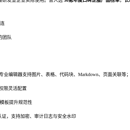
量研发型企业实际使用。曾入选
36氪年度口碑企服产品榜单
，
长
连
的团队
e）；专业编辑器支持图片、表格、代码块、Markdown、页面关
与权限灵活配置
义模板提升规范性
认证，支持加密、审计日志与安全水印