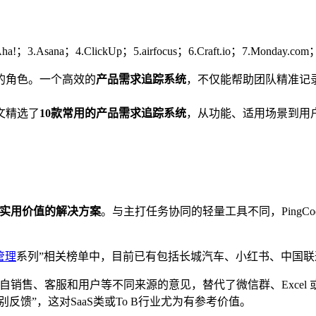
a!；3.Asana；4.ClickUp；5.airfocus；6.Craft.io；7.Monday.com；
的角色。一个高效的
产品需求追踪系统
，不仅能帮助团队精准记
文精选了
10款常用的产品需求追踪系统
，从功能、适用场景到用
具备实用价值的解决方案
。与主打任务协同的轻量工具不同，PingC
管理
系列”相关榜单中，目前已有包括长城汽车、小红书、中国
自销售、客服和用户等不同来源的意见，替代了微信群、Excel
反馈”，这对SaaS类或To B行业尤为有参考价值。