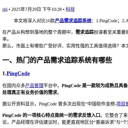
shi
•
2025年7月29日 下午10:28
•
科技
本文将深入对比10款
产品需求追踪系统
：1.PingCode；2.Ah
在产品从构想到落地的整个周期中，
需求追踪
扮演着至关重要
本。
那么，市面上有哪些广受好评、实用性强的工具值得选择？本
一、热门的产品需求追踪系统有哪些
1.
PingCode
在国内众多
产品管理
平台中，
PingCode 是一款较为成熟且
处理真正有业务价值的需求
。
据公开资料显示，PingCode 曾多次出现在“中国软件金榜-
项目
PingCode 的一项核心特点是统一的需求反馈入口
。它整合了来
论，产品经理在评估建议时，能更直观地区分“普遍诉求”与“个别