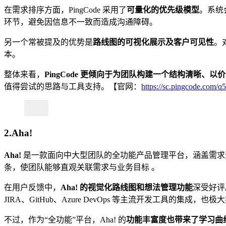
在需求排序方面，PingCode 采用了
可量化的优先级模型
。系统
环节，避免因信息不一致而造成沟通障碍。
另一个常被提及的优势是
路线图的可视化展示及客户可见性
。
本。
整体来看，
PingCode 更倾向于为团队构建一个结构清晰、
值得尝试的思路与工具支持。【官网：
https://sc.pingcode.com/q
2.Aha!
Aha!
是一款面向中大型团队的全功能产品管理平台，涵盖需求
条，使团队能够直观关联需求与业务目标 。
在用户反馈中，
Aha! 的视觉化路线图和想法管理功能
深受好评
JIRA、GitHub、Azure DevOps 等主流开发工具的集成，
不过，作为“全功能”平台，Aha! 的
功能丰富度也带来了学习曲