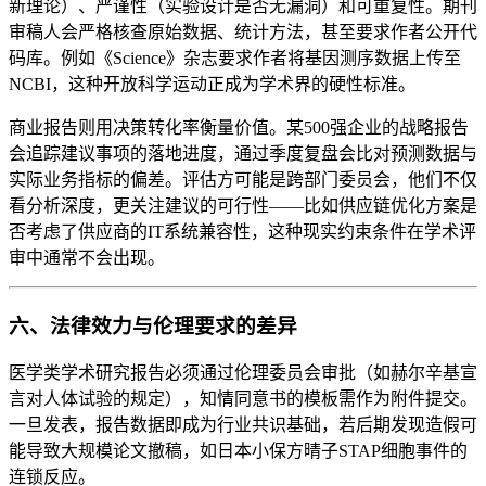
新理论）、严谨性（实验设计是否无漏洞）和可重复性。期刊
审稿人会严格核查原始数据、统计方法，甚至要求作者公开代
码库。例如《Science》杂志要求作者将基因测序数据上传至
NCBI，这种开放科学运动正成为学术界的硬性标准。
商业报告则用决策转化率衡量价值。某500强企业的战略报告
会追踪建议事项的落地进度，通过季度复盘会比对预测数据与
实际业务指标的偏差。评估方可能是跨部门委员会，他们不仅
看分析深度，更关注建议的可行性——比如供应链优化方案是
否考虑了供应商的IT系统兼容性，这种现实约束条件在学术评
审中通常不会出现。
六、法律效力与伦理要求的差异
医学类学术研究报告必须通过伦理委员会审批（如赫尔辛基宣
言对人体试验的规定），知情同意书的模板需作为附件提交。
一旦发表，报告数据即成为行业共识基础，若后期发现造假可
能导致大规模论文撤稿，如日本小保方晴子STAP细胞事件的
连锁反应。