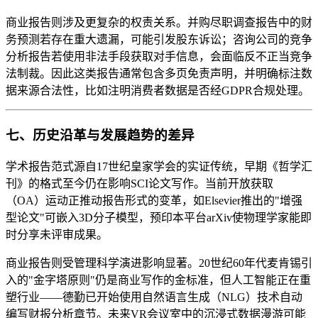
商业报告则涉及更复杂的权责关系。并购尽职调查报告中的财
务预测若存在重大遗漏，可能引发股东诉讼；咨询公司的竞争
分析报告若使用非法手段获取对手信息，会面临反不正当竞争
法制裁。因此这类报告通常包含多页免责声明，并明确标注数
据来源合法性，比如注明消费者数据是否经GDPR合规处理。
七、历史沿革与发展趋势的差异
学术报告范式源自17世纪皇家学会的实证传统，早期《哲学汇
刊》的格式至今仍在影响SCI论文写作。当前开放获取
（OA）运动正推动报告形式的变革，如Elsevier推出的"增强
型论文"可嵌入3D分子模型，预印本平台arXiv使物理学家能即
时分享未评审成果。
商业报告则受管理科学演进影响显著。20世纪60年代麦肯锡引
入的"金字塔原则"仍是商业写作的金标准，但人工智能正在重
塑行业——德勤已开始使用自然语言生成（NLG）技术自动
编写财报分析章节。未来VR会议室中的沉浸式数据漫游可能