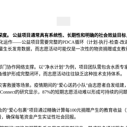
深度。
公益项目通常具有系统性、长期性和明确的社会效益目标
运作——公益项目需要完整的PDCA循环（计划-执行-检查-
踪儿童生长发育数据，而志愿活动可能仅是一次性的物资捐赠或支教
部门协作网络支撑。以"净水计划"为例，项目团队需包含水质专
备维护形成完整闭环，而志愿活动往往缺乏这种技术支持体系。
灾害救援等场景。疫情期间的"爱心送药小队"由志愿者自发组建
onnect的研究显示，87%的短期志愿活动难以形成可持续的问
的"爱心包裹"项目通过精确计算每100元捐赠产生的教育收益（
费，确保每笔资金产生实证性社会回报。