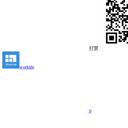
打赏
worktile
0