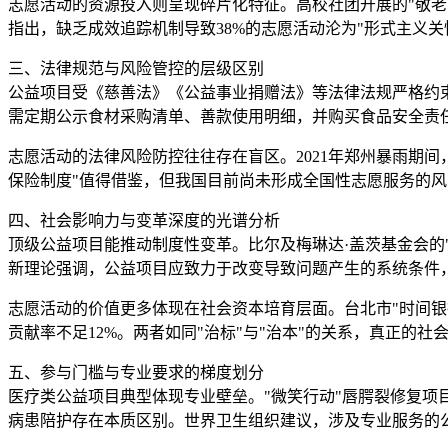
志愿活动的资源投入则呈现碎片化特征。高校社团开展的"敬老
指出，缺乏成效追踪机制导致38%的志愿活动沦为"形式主义
三、法律规范与风险管控的层级区别
公益项目受《慈善法》《公益事业捐赠法》等法律法规严格约
需定期公示食材采购清单、善款使用明细，并购买食品安全责
志愿活动的法律风险防控往往存在盲区。2021年郑州暴雨期
保险制度"值得借鉴，但我国目前尚未形成全国性志愿服务的
四、社会影响力与变革深度的光谱分析
顶级公益项目能推动制度性变革。比尔及梅琳达·盖茨基金会的
新理论强调，公益项目应致力于改变导致问题产生的系统条件
志愿活动的价值更多体现在社会资本培育层面。台北市"时间
贡献率不足12%。两者如同"治标"与"治本"的关系，真正的
五、参与门槛与专业要求的梯度划分
医疗类公益项目典型体现专业壁垒。"微笑行动"唇腭裂修复
病患陪护存在本质区别。世界卫生组织建议，涉及专业服务的