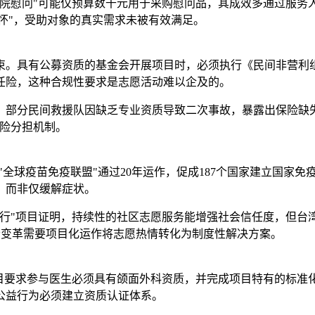
院慰问"可能仅预算数千元用于采购慰问品，其成效多通过服务人
关怀"，受助对象的真实需求未被有效满足。
束。具有公募资质的基金会开展项目时，必须执行《民间非营利组
任险，这种合规性要求是志愿活动难以企及的。
间，部分民间救援队因缺乏专业资质导致二次事故，暴露出保险缺
风险分担机制。
"全球疫苗免疫联盟"通过20年运作，促成187个国家建立国家
，而非仅缓解症状。
银行"项目证明，持续性的社区志愿服务能增强社会信任度，但台
社会变革需要项目化运作将志愿热情转化为制度性解决方案。
项目要求参与医生必须具有颌面外科资质，并完成项目特有的标准
公益行为必须建立资质认证体系。