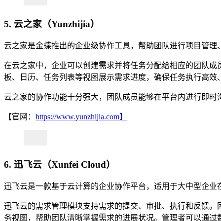
5. 云之家（Yunzhijia）
云之家是金蝶推出的企业级协作工具，帮助团队进行项目管理
在云之家中，企业可以创建需求并将任务分配给相应的团队成
板、日历、任务列表等视图展示需求进度，确保任务执行高效
云之家的协作功能十分强大，团队成员能够在平台内进行即时
【官网：
https://www.yunzhijia.com】
6. 迅飞云（Xunfei Cloud）
迅飞云是一款基于云计算的企业协作平台，适用于大中型企业
迅飞云的需求管理模块支持需求的提交、审批、执行和反馈。
务视图，帮助团队清晰掌握需求的进展状况。管理者可以通过