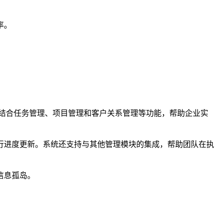
率。
结合任务管理、项目管理和客户关系管理等功能，帮助企业实
行进度更新。系统还支持与其他管理模块的集成，帮助团队在执
信息孤岛。