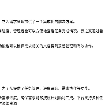
，它为需求管理提供了一个集成化的解决方案。
务进度，管理者也可以方便地查看任务完成情况。云之家通过看
功能也可以确保需求相关的文档得到妥善管理和有效协作。
，为团队提供了任务管理、进度追踪、需求协作等功能。
新需求进度，确保需求能够按照计划顺利完成。平台支持多种任
时调整资源。