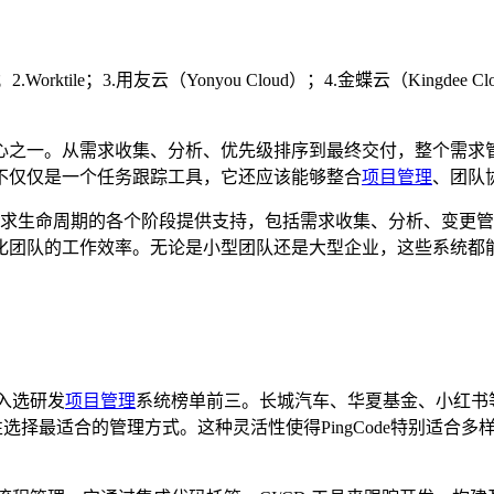
2.Worktile；3.用友云（Yonyou Cloud）；4.金蝶云（Kingdee C
心之一。从需求收集、分析、优先级排序到最终交付，整个需求
不仅仅是一个任务跟踪工具，它还应该能够整合
项目管理
、团队
需求生命周期的各个阶段提供支持，包括需求收集、分析、变更
化团队的工作效率。无论是小型团队还是大型企业，这些系统都
年入选研发
项目管理
系统榜单前三。长城汽车、华夏基金、小红书
的特性选择最适合的管理方式。这种灵活性使得PingCode特别适