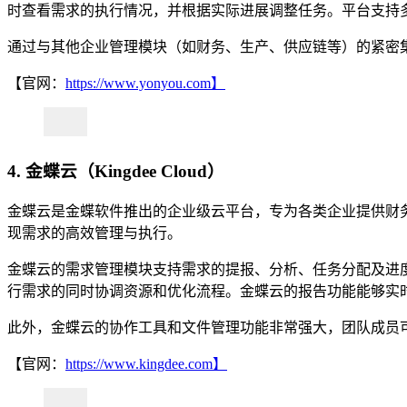
时查看需求的执行情况，并根据实际进展调整任务。平台支持
通过与其他企业管理模块（如财务、生产、供应链等）的紧密
【官网：
https://www.yonyou.com】
4. 金蝶云（Kingdee Cloud）
金蝶云是金蝶软件推出的企业级云平台，专为各类企业提供财
现需求的高效管理与执行。
金蝶云的需求管理模块支持需求的提报、分析、任务分配及进
行需求的同时协调资源和优化流程。金蝶云的报告功能能够实
此外，金蝶云的协作工具和文件管理功能非常强大，团队成员
【官网：
https://www.kingdee.com】