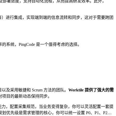
、构建及部署进度，支持自动化流程，从而提高研发效率。此外，
ocker等）进行集成，实现端到端的信息流转和同步，这对于需要跨团
，PingCode 是一个值得考虑的选择。
及采用敏捷和 Scrum 方法的团队。
Worktile 提供了强大的需
对项目的最新动态保持同步。
能力，配置采集规范，当业务变得复杂，你可以灵活配置一套提
规划优先级是需求管理的核心，你可以统一设置 P0、P1、P2…