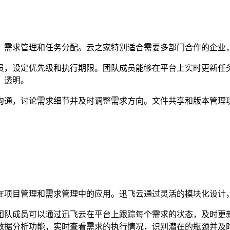
、需求管理和任务分配。云之家特别适合需要多部门合作的企业
员，设定优先级和执行期限。团队成员能够在平台上实时更新任
、透明。
沟通，讨论需求细节并及时调整需求方向。文件共享和版本管理
在项目管理和需求管理中的应用。迅飞云通过灵活的模块化设计
团队成员可以通过迅飞云在平台上跟踪每个需求的状态，及时更
数据分析功能，实时查看需求的执行情况，识别潜在的瓶颈并及